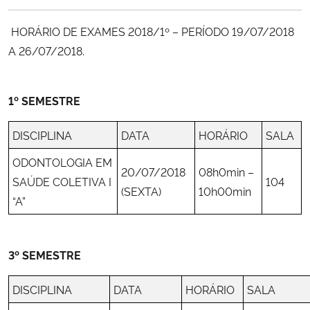
Ministério da Cidadania
HORÁRIO DE EXAMES 2018/1º – PERÍODO 19/07/2018
Ministério da Saúde
A 26/07/2018.
Ministério de Minas e Energia
1º SEMESTRE
Ministério da Ciência, Tecnologia, Inovações e Comunicações
DISCIPLINA
DATA
HORÁRIO
SALA
Ministério do Meio Ambiente
ODONTOLOGIA EM
20/07/2018
08h0min –
SAÚDE COLETIVA I
104
(SEXTA)
10h00min
Ministério do Turismo
“A”
Ministério do Desenvolvimento Regional
3º SEMESTRE
Controladoria-Geral da União
DISCIPLINA
DATA
HORÁRIO
SALA
Ministério da Mulher, da Família e dos Direitos Humanos