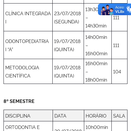
13h30min
CLÍNICA INTEGRADA
23/07/2018
–
111
I
(SEGUNDA)
14h30min
14h00min
ODONTOPEDIATRIA
19/07/2018
–
111
I “A”
(QUINTA)
16h00min
16h00min
METODOLOGIA
19/07/2018
–
104
CIENTÍFICA
(QUINTA)
18h00min
8º SEMESTRE
DISCIPLINA
DATA
HORÁRIO
SALA
ORTODONTIA E
10h00min
20/07/2018