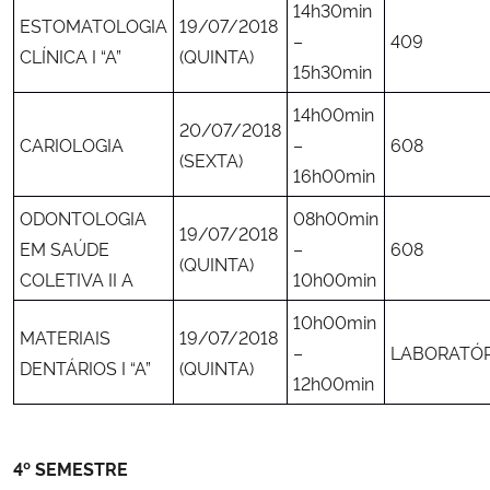
14h30min
ESTOMATOLOGIA
19/07/2018
–
409
Secretaria-Geral
CLÍNICA I “A”
(QUINTA)
15h30min
Secretaria de Governo
14h00min
20/07/2018
CARIOLOGIA
–
608
(SEXTA)
Gabinete de Segurança Institucional
16h00min
ODONTOLOGIA
08h00min
Advocacia-Geral da União
19/07/2018
EM SAÚDE
–
608
(QUINTA)
COLETIVA II A
10h00min
Banco Central do Brasil
10h00min
MATERIAIS
19/07/2018
Planalto
–
LABORATÓR
DENTÁRIOS I “A”
(QUINTA)
12h00min
4º SEMESTRE