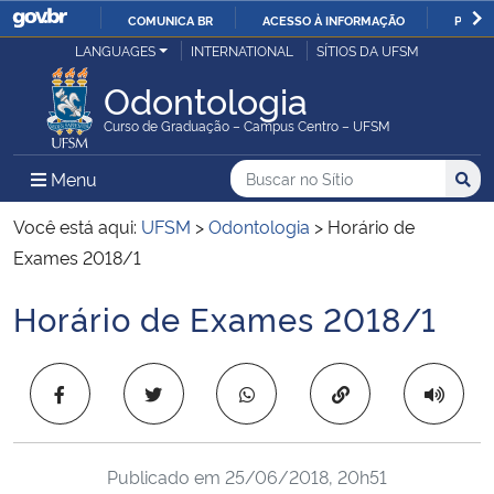
COMUNICA BR
ACESSO À INFORMAÇÃO
PARTI
Casa Civil
LANGUAGES
INTERNATIONAL
SÍTIOS DA UFSM
IR
PARA
Odontologia
Ministério da Justiça e Segurança Pública
O
Curso de Graduação – Campus Centro – UFSM
CONTEÚDO
Ministério da Defesa
Buscar no no Sítio
Busca
Busca:
Menu Principal do Sítio
Menu
Busc
Ministério das Relações Exteriores
Você está aqui:
UFSM
>
Odontologia
>
Horário de
Exames 2018/1
Ministério da Economia
Horário de Exames 2018/1
Início do conteúdo
Ministério da Infraestrutura
Copiar para área 
Ministério da Agricultura, Pecuária e Abastecimento
Ministério da Educação
Publicado em
25/06/2018, 20h51