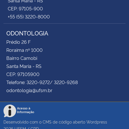
Santa Maria - RS
CEP: 97105-900
+55 (55) 3220-8000
ODONTOLOGIA
Prédio 26 F
Roraima nº 1000
Bairro Camobi
Santa Maria - RS
CEP: 97105900
Telefone: 3220-9272/ 3220-9268
odontologia@ufsm.br
Acesso à
Informação
Desenvolvido com o CMS de código aberto
Wordpress
2026
UFSM
/
CPD