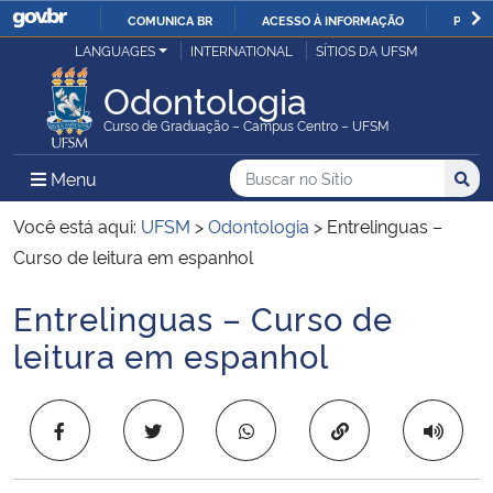
COMUNICA BR
ACESSO À INFORMAÇÃO
PARTI
Casa Civil
LANGUAGES
INTERNATIONAL
SÍTIOS DA UFSM
IR
PARA
Odontologia
Ministério da Justiça e Segurança Pública
O
Curso de Graduação – Campus Centro – UFSM
CONTEÚDO
Ministério da Defesa
Buscar no no Sítio
Busca
Busca:
Menu Principal do Sítio
Menu
Busc
Ministério das Relações Exteriores
Você está aqui:
UFSM
>
Odontologia
>
Entrelinguas –
Curso de leitura em espanhol
Ministério da Economia
Entrelinguas – Curso de
Início do conteúdo
Ministério da Infraestrutura
leitura em espanhol
Ministério da Agricultura, Pecuária e Abastecimento
Copiar para área 
Ministério da Educação