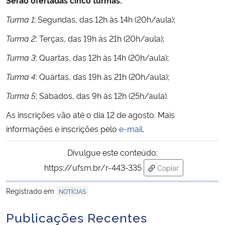
Turma 1
: Segundas, das 12h às 14h (20h/aula);
Secretaria-Geral
Turma 2
: Terças, das 19h às 21h (20h/aula);
Secretaria de Governo
Turma 3
: Quartas, das 12h às 14h (20h/aula);
Turma 4
: Quartas, das 19h às 21h (20h/aula);
Gabinete de Segurança Institucional
Turma 5
: Sábados, das 9h às 12h (25h/aula).
Advocacia-Geral da União
As inscrições vão até o dia 12 de agosto. Mais
informações e inscrições pelo
e-mail
.
Banco Central do Brasil
Divulgue este conteúdo:
Planalto
https://ufsm.br/r-443-335
Copiar
para área de trans
Registrado em
NOTÍCIAS
Publicações Recentes