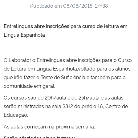
Publicado em
08/08/2018, 17h38
Ministério da Cidadania
Ministério da Saúde
Entrelinguas abre inscrições para curso de leitura em
Língua Espanhola
Ministério de Minas e Energia
Ministério da Ciência, Tecnologia, Inovações e Comunicações
O Laboratório Entrelinguas abre inscrições para o Curso
de Leitura em Língua Espanhola,
voltado para os alunos
Ministério do Meio Ambiente
que irão fazer o Teste de Suficiência e também para a
comunidade em geral.
Ministério do Turismo
Os cursos são de 20h/aula e de 25h/aula e as aulas
Ministério do Desenvolvimento Regional
serão ministradas na sala 3312 do prédio 16, Centro de
Educação.
Controladoria-Geral da União
As aulas começam na próxima semana.
Ministério da Mulher, da Família e dos Direitos Humanos
Serão ofertadas cinco turmas: