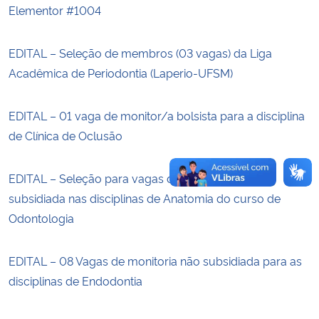
Elementor #1004
Secretaria-Geral
EDITAL – Seleção de membros (03 vagas) da Liga
Secretaria de Governo
Acadêmica de Periodontia (Laperio-UFSM)
Gabinete de Segurança Institucional
EDITAL – 01 vaga de monitor/a bolsista para a disciplina
de Clínica de Oclusão
Advocacia-Geral da União
EDITAL – Seleção para vagas de monitoria não
Banco Central do Brasil
subsidiada nas disciplinas de Anatomia do curso de
Odontologia
Planalto
EDITAL – 08 Vagas de monitoria não subsidiada para as
disciplinas de Endodontia