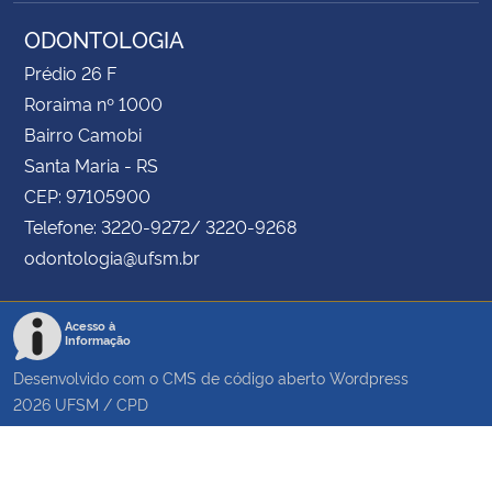
ODONTOLOGIA
Prédio 26 F
Roraima nº 1000
Bairro Camobi
Santa Maria - RS
CEP: 97105900
Telefone: 3220-9272/ 3220-9268
odontologia@ufsm.br
Acesso à
Informação
Desenvolvido com o CMS de código aberto
Wordpress
2026
UFSM
/
CPD