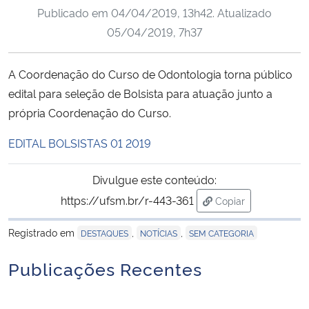
Publicado em
04/04/2019, 13h42
. Atualizado
Ministério da Cidadania
05/04/2019, 7h37
Ministério da Saúde
A Coordenação do Curso de Odontologia torna público
Ministério de Minas e Energia
edital para seleção de Bolsista para atuação junto a
própria Coordenação do Curso.
Ministério da Ciência, Tecnologia, Inovações e Comunicações
EDITAL BOLSISTAS 01 2019
Ministério do Meio Ambiente
Divulgue este conteúdo:
Ministério do Turismo
https://ufsm.br/r-443-361
Copiar
para área de trans
Ministério do Desenvolvimento Regional
Registrado em
,
,
DESTAQUES
NOTÍCIAS
SEM CATEGORIA
Publicações Recentes
Controladoria-Geral da União
Ministério da Mulher, da Família e dos Direitos Humanos