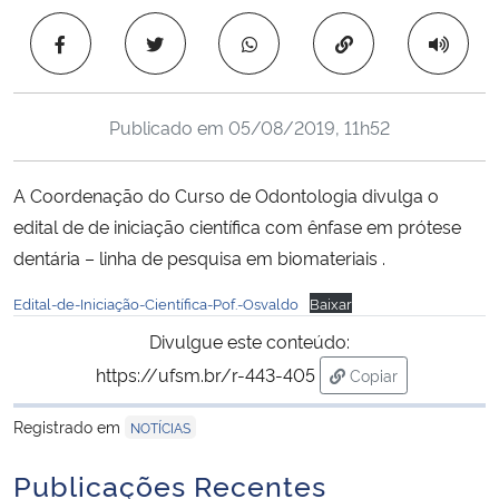
Ministério da Cidadania
Copiar para área 
Ministério da Saúde
Publicado em
05/08/2019, 11h52
Ministério de Minas e Energia
A Coordenação do Curso de Odontologia divulga o
Ministério da Ciência, Tecnologia, Inovações e Comunicações
edital de de iniciação científica com ênfase em prótese
dentária – linha de pesquisa em biomateriais .
Ministério do Meio Ambiente
Edital-de-Iniciação-Científica-Pof.-Osvaldo
Baixar
Ministério do Turismo
Divulgue este conteúdo:
https://ufsm.br/r-443-405
Ministério do Desenvolvimento Regional
Copiar
para área de trans
Registrado em
NOTÍCIAS
Controladoria-Geral da União
Publicações Recentes
Ministério da Mulher, da Família e dos Direitos Humanos