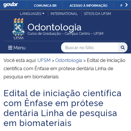
COMUNICA BR
ACESSO À INFORMAÇÃO
PARTI
Casa Civil
LANGUAGES
INTERNATIONAL
SÍTIOS DA UFSM
IR
PARA
Odontologia
Ministério da Justiça e Segurança Pública
O
Curso de Graduação – Campus Centro – UFSM
CONTEÚDO
Ministério da Defesa
Buscar no no Sítio
Busca
Busca:
Menu Principal do Sítio
Menu
Busc
Ministério das Relações Exteriores
Você está aqui:
UFSM
>
Odontologia
>
Edital de iniciação
científica com Ênfase em prótese dentária Linha de
Ministério da Economia
pesquisa em biomateriais
Edital de iniciação científica
Ministério da Infraestrutura
Início do conteúdo
com Ênfase em prótese
Ministério da Agricultura, Pecuária e Abastecimento
dentária Linha de pesquisa
em biomateriais
Ministério da Educação