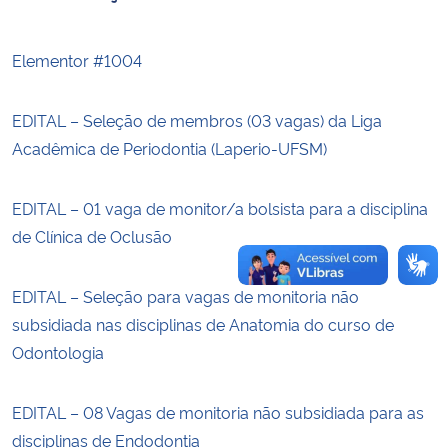
Secretaria-Geral
Elementor #1004
Secretaria de Governo
EDITAL – Seleção de membros (03 vagas) da Liga
Acadêmica de Periodontia (Laperio-UFSM)
Gabinete de Segurança Institucional
Advocacia-Geral da União
EDITAL – 01 vaga de monitor/a bolsista para a disciplina
de Clínica de Oclusão
Banco Central do Brasil
EDITAL – Seleção para vagas de monitoria não
Planalto
subsidiada nas disciplinas de Anatomia do curso de
Odontologia
EDITAL – 08 Vagas de monitoria não subsidiada para as
disciplinas de Endodontia