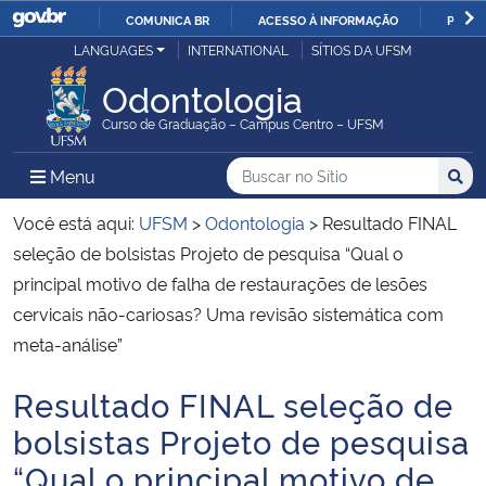
COMUNICA BR
ACESSO À INFORMAÇÃO
PARTI
Casa Civil
LANGUAGES
INTERNATIONAL
SÍTIOS DA UFSM
IR
PARA
Odontologia
Ministério da Justiça e Segurança Pública
O
Curso de Graduação – Campus Centro – UFSM
CONTEÚDO
Ministério da Defesa
Buscar no no Sítio
Busca
Busca:
Menu Principal do Sítio
Menu
Busc
Ministério das Relações Exteriores
Você está aqui:
UFSM
>
Odontologia
>
Resultado FINAL
seleção de bolsistas Projeto de pesquisa “Qual o
Ministério da Economia
principal motivo de falha de restaurações de lesões
cervicais não-cariosas? Uma revisão sistemática com
Ministério da Infraestrutura
meta-análise”
Ministério da Agricultura, Pecuária e Abastecimento
Resultado FINAL seleção de
Início do conteúdo
bolsistas Projeto de pesquisa
Ministério da Educação
“Qual o principal motivo de