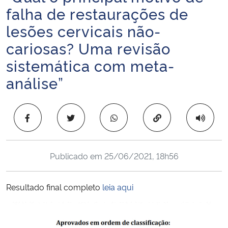
falha de restaurações de
Ministério da Cidadania
lesões cervicais não-
Ministério da Saúde
cariosas? Uma revisão
sistemática com meta-
Ministério de Minas e Energia
análise”
Ministério da Ciência, Tecnologia, Inovações e Comunicações
Copiar para área 
Ministério do Meio Ambiente
Ministério do Turismo
Publicado em
25/06/2021, 18h56
Ministério do Desenvolvimento Regional
Resultado final completo
leia aqui
Controladoria-Geral da União
Ministério da Mulher, da Família e dos Direitos Humanos