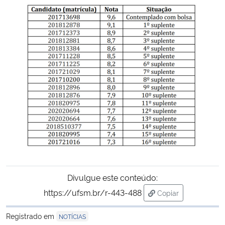
Secretaria-Geral
Secretaria de Governo
Gabinete de Segurança Institucional
Advocacia-Geral da União
Banco Central do Brasil
Planalto
Divulgue este conteúdo:
https://ufsm.br/r-443-488
Copiar
para área de trans
Registrado em
NOTÍCIAS