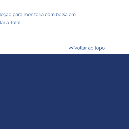
leção para monitoria com bolsa em
ária Total
Voltar ao topo