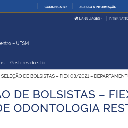
COMUNICA BR
ACESSO À INFORMAÇÃO
Ministério da Defesa
Ministério das Relações
Mini
IR
LANGUAGES
INTERNATI
Exteriores
PARA
O
Ministério da Cidadania
Ministério da Saúde
Mini
CONTEÚDO
entro – UFSM
os
Gestores do sítio
Ministério do
Controladoria-Geral da
Mini
Desenvolvimento Regional
União
Famí
E SELEÇÃO DE BOLSISTAS – FIEX 03/2021 – DEPARTAME
Hum
O DE BOLSISTAS – FIE
Advocacia-Geral da União
Banco Central do Brasil
Plan
DE ODONTOLOGIA RE