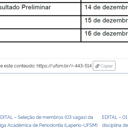
e este conteúdo:
https://ufsm.br/r-443-514
Copiar
para área de
DITAL – Seleção de membros (03 vagas) da
EDITAL – 01
iga Acadêmica de Periodontia (Laperio-UFSM)
disciplina d