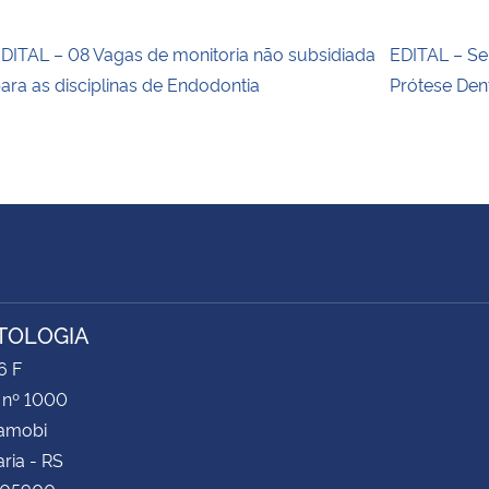
DITAL – 08 Vagas de monitoria não subsidiada
EDITAL – Se
ara as disciplinas de Endodontia
Prótese Dent
TOLOGIA
6 F
 nº 1000
Camobi
ria - RS