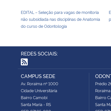
EDITAL – Seleção para vagas de monitoria
E
não subsidiada nas disciplinas de Anatomia
p
do curso de Odontologia
REDES SOCIAIS:
RSS
CAMPUS SEDE
ODON
Av. Roraima nº 1000
Prédio 2
Cidade Universitária
Roraima
Bairro Camobi
Bairro 
Santa Maria - RS
Santa Ma