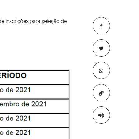
 de inscrições para seleção de
Copiar para áre