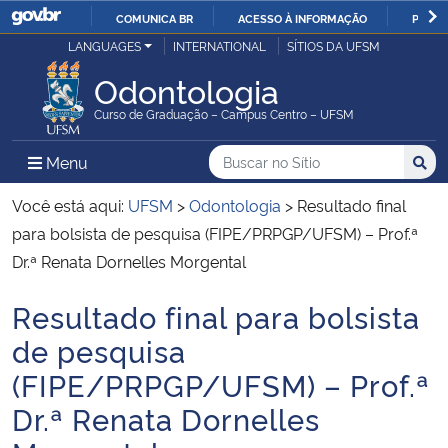
COMUNICA BR
ACESSO À INFORMAÇÃO
PARTI
Casa Civil
LANGUAGES
INTERNATIONAL
SÍTIOS DA UFSM
IR
PARA
Odontologia
Ministério da Justiça e Segurança Pública
O
Curso de Graduação – Campus Centro – UFSM
CONTEÚDO
Ministério da Defesa
Buscar no no Sítio
Busca
Busca:
Menu Principal do Sítio
Menu
Busc
Ministério das Relações Exteriores
Você está aqui:
UFSM
>
Odontologia
>
Resultado final
para bolsista de pesquisa (FIPE/PRPGP/UFSM) – Prof.ª
Ministério da Economia
Dr.ª Renata Dornelles Morgental
Resultado final para bolsista
Ministério da Infraestrutura
Início do conteúdo
de pesquisa
Ministério da Agricultura, Pecuária e Abastecimento
(FIPE/PRPGP/UFSM) – Prof.ª
Dr.ª Renata Dornelles
Ministério da Educação