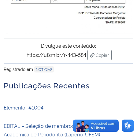
Secretaria-Geral
Secretaria de Governo
Divulgue este conteúdo:
Gabinete de Segurança Institucional
https://ufsm.br/r-443-584
Copiar
para área de trans
Advocacia-Geral da União
Registrado em
NOTÍCIAS
Banco Central do Brasil
Publicações Recentes
Planalto
Elementor #1004
EDITAL – Seleção de membros (03 vagas) da Liga
Acadêmica de Periodontia (Laperio-UFSM)