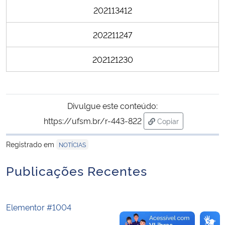
202113412
Secretaria-Geral
202211247
Secretaria de Governo
202121230
Gabinete de Segurança Institucional
Advocacia-Geral da União
Divulgue este conteúdo:
https://ufsm.br/r-443-822
Copiar
Banco Central do Brasil
para área de trans
Registrado em
NOTÍCIAS
Planalto
Publicações Recentes
Elementor #1004