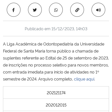
Ministério da Cidadania
Copiar para área 
Ministério da Saúde
Publicado em
15/12/2023, 14h03
Ministério de Minas e Energia
A Liga Acadêmica de Odontopediatria da Universidade
Ministério da Ciência, Tecnologia, Inovações e Comunicações
Federal de Santa Maria torna público a chamada de
suplentes referente ao Edital de 25 de setembro de 2023,
Ministério do Meio Ambiente
de inscrições no processo seletivo para novos membros,
Ministério do Turismo
com entrada imediata para início de atividades no 1º
semestre de 2024. Arquivo completo,
clique aqui
.
Ministério do Desenvolvimento Regional
202121174
Controladoria-Geral da União
202012015
Ministério da Mulher, da Família e dos Direitos Humanos