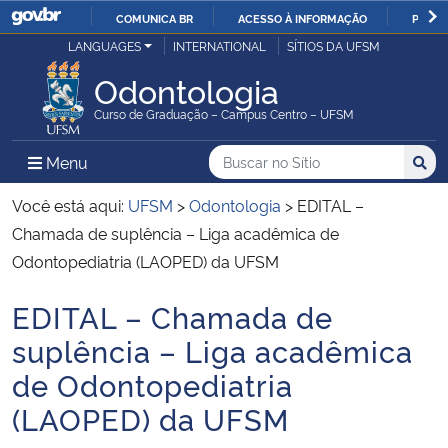
COMUNICA BR
ACESSO À INFORMAÇÃO
PARTI
Casa Civil
LANGUAGES
INTERNATIONAL
SÍTIOS DA UFSM
IR
PARA
Odontologia
Ministério da Justiça e Segurança Pública
O
Curso de Graduação – Campus Centro – UFSM
CONTEÚDO
Ministério da Defesa
Buscar no no Sítio
Busca
Busca:
Menu Principal do Sítio
Menu
Busc
Ministério das Relações Exteriores
Você está aqui:
UFSM
>
Odontologia
>
EDITAL –
Chamada de suplência – Liga acadêmica de
Ministério da Economia
Odontopediatria (LAOPED) da UFSM
EDITAL – Chamada de
Ministério da Infraestrutura
Início do conteúdo
suplência – Liga acadêmica
Ministério da Agricultura, Pecuária e Abastecimento
de Odontopediatria
(LAOPED) da UFSM
Ministério da Educação