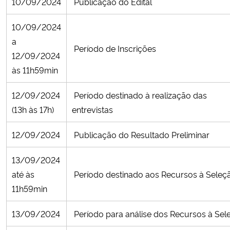
10/09/2024
Publicação do Edital
Secretaria-Geral
10/09/2024
a
Período de Inscrições
Secretaria de Governo
12/09/2024
às 11h59min
Gabinete de Segurança Institucional
12/09/2024
Período destinado à realização das
Advocacia-Geral da União
(13h às 17h)
entrevistas
Banco Central do Brasil
12/09/2024
Publicação do Resultado Preliminar
13/09/2024
Planalto
até às
Período destinado aos Recursos à Seleç
11h59min
13/09/2024
Período para análise dos Recursos à Sel