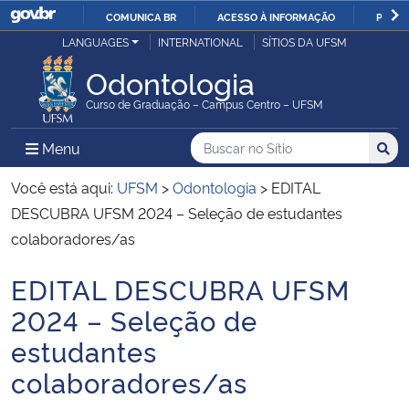
COMUNICA BR
ACESSO À INFORMAÇÃO
PARTI
Casa Civil
LANGUAGES
INTERNATIONAL
SÍTIOS DA UFSM
IR
PARA
Odontologia
Ministério da Justiça e Segurança Pública
O
Curso de Graduação – Campus Centro – UFSM
CONTEÚDO
Ministério da Defesa
Buscar no no Sítio
Busca
Busca:
Menu Principal do Sítio
Menu
Busc
Ministério das Relações Exteriores
Você está aqui:
UFSM
>
Odontologia
>
EDITAL
DESCUBRA UFSM 2024 – Seleção de estudantes
Ministério da Economia
colaboradores/as
EDITAL DESCUBRA UFSM
Ministério da Infraestrutura
Início do conteúdo
2024 – Seleção de
Ministério da Agricultura, Pecuária e Abastecimento
estudantes
colaboradores/as
Ministério da Educação