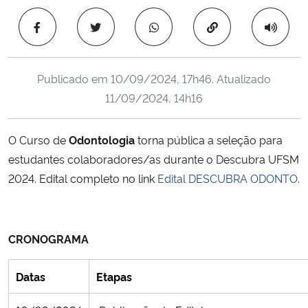
Ministério da Cidadania
Copiar para área 
Ministério da Saúde
Publicado em
10/09/2024, 17h46
. Atualizado
Ministério de Minas e Energia
11/09/2024, 14h16
Ministério da Ciência, Tecnologia, Inovações e Comunicações
O Curso de
Odontologia
torna pública a seleção para
estudantes colaboradores/as durante o Descubra UFSM
Ministério do Meio Ambiente
2024. Edital completo no link
Edital DESCUBRA ODONTO
.
Ministério do Turismo
Ministério do Desenvolvimento Regional
CRONOGRAMA
Controladoria-Geral da União
Datas
Etapas
Ministério da Mulher, da Família e dos Direitos Humanos