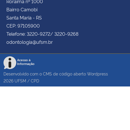
Roraima nº 1000
Bairro Camobi
Santa Maria - RS
CEP: 97105900
Telefone: 3220-9272/ 3220-9268
odontologia@ufsm.br
Acesso à
Informação
Desenvolvido com o CMS de código aberto
Wordpress
2026
UFSM
/
CPD