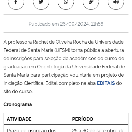
Copiar para área 
Ministério da Cidadania
Ministério da Saúde
Publicado em
26/09/2024, 11h56
Ministério de Minas e Energia
A professora Rachel de Oliveira Rocha da Universidade
Federal de Santa Maria (UFSM) torna pública a abertura
Ministério da Ciência, Tecnologia, Inovações e Comunicações
de inscrições para seleção de acadêmicos do curso de
graduação em Odontologia da Universidade Federal de
Ministério do Meio Ambiente
Santa Maria para participação voluntária em projeto de
Iniciação Científica. Edital completo na aba
EDITAIS
do
Ministério do Turismo
site do curso.
Ministério do Desenvolvimento Regional
Cronograma
Controladoria-Geral da União
ATIVIDADE
PERÍODO
Prazo de inscrição dos
25 a 30 de setembro de
Ministério da Mulher, da Família e dos Direitos Humanos