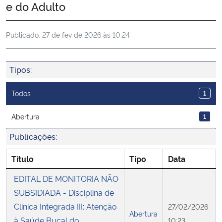
e do Adulto
Ministério da Cidadania
Publicado:
27 de fev de 2026 às 10:24
Ministério da Saúde
Ministério de Minas e Energia
Tipos:
Ministério da Ciência, Tecnologia, Inovações e Comunicações
Todos
1
Ministério do Meio Ambiente
Abertura
1
Publicações:
Ministério do Turismo
Título
Tipo
Data
Ministério do Desenvolvimento Regional
EDITAL DE MONITORIA NÃO
SUBSIDIADA - Disciplina de
Controladoria-Geral da União
Clínica Integrada III: Atenção
27/02/2026
Abertura
Ministério da Mulher, da Família e dos Direitos Humanos
à Saúde Bucal do
10:23