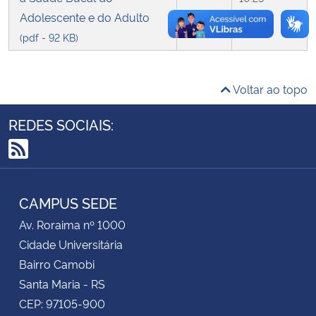
Adolescente e do Adulto
Secretaria-Geral
(pdf - 92 KB)
Secretaria de Governo
Voltar ao topo
Gabinete de Segurança Institucional
REDES SOCIAIS:
Advocacia-Geral da União
RSS
Banco Central do Brasil
CAMPUS SEDE
Planalto
Av. Roraima nº 1000
Cidade Universitária
Bairro Camobi
Santa Maria - RS
CEP: 97105-900