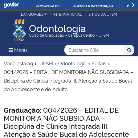
COMUNICA BR
ACESSO À INFORMAÇÃO
PARTI
Casa Civil
LANGUAGES
INTERNATIONAL
SÍTIOS DA UFSM
IR
PARA
Odontologia
Ministério da Justiça e Segurança Pública
O
Curso de Graduação – Campus Centro – UFSM
CONTEÚDO
Ministério da Defesa
Buscar no no Sítio
Busca
Busca:
Menu Principal do Sítio
Menu
Busc
Ministério das Relações Exteriores
Você está aqui:
UFSM
>
Odontologia
>
Editais
>
004/2026 – EDITAL DE MONITORIA NÃO SUBSIDIADA –
Ministério da Economia
Disciplina de Clínica Integrada III: Atenção à Saúde Bucal
do Adolescente e do Adulto
Ministério da Infraestrutura
Início do conteúdo
Graduação:
004/2026 – EDITAL DE
Ministério da Agricultura, Pecuária e Abastecimento
MONITORIA NÃO SUBSIDIADA –
Disciplina de Clínica Integrada III:
Ministério da Educação
Atenção à Saúde Bucal do Adolescente