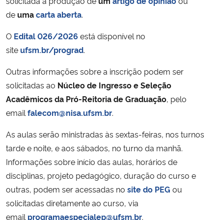
solicitada a produção de
um
artigo de opinião
ou
de
uma
carta aberta
.
O
Edital 026/2026
está disponível no
site
ufsm.br/prograd
.
Outras informações sobre a inscrição podem ser
solicitadas ao
Núcleo de Ingresso e Seleção
Acadêmicos da Pró-Reitoria de Graduação
, pelo
email
falecom@nisa.ufsm.br
.
As aulas serão ministradas às sextas-feiras, nos turnos
tarde e noite, e aos sábados, no turno da manhã.
Informações sobre início das aulas, horários de
disciplinas, projeto pedagógico, duração do curso e
outras, podem ser acessadas no
site do PEG
ou
solicitadas diretamente ao curso, via
email
programaespecialep@ufsm.br
.