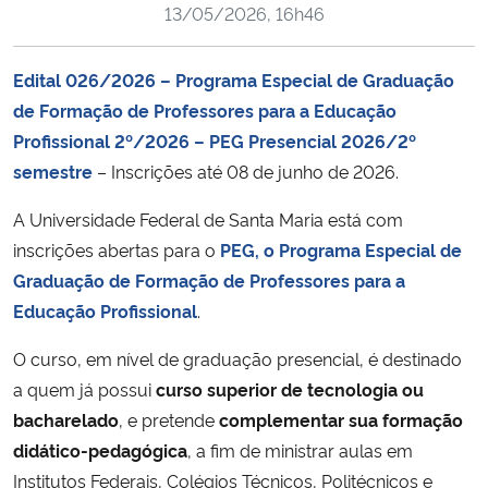
13/05/2026, 16h46
Ministério da Cidadania
Ministério da Saúde
Edital 026/2026 – Programa Especial de Graduação
de Formação de Professores para a Educação
Ministério de Minas e Energia
Profissional 2º/2026 – PEG Presencial 2026/2º
semestre
– Inscrições até 08 de junho de 2026.
Ministério da Ciência, Tecnologia, Inovações e Comunicações
A Universidade Federal de Santa Maria está com
inscrições abertas para o
PEG, o Programa Especial de
Ministério do Meio Ambiente
Graduação de Formação de Professores para a
Ministério do Turismo
Educação Profissional
.
O curso, em nível de graduação presencial, é destinado
Ministério do Desenvolvimento Regional
a quem já possui
curso superior de tecnologia ou
bacharelado
, e pretende
complementar sua formação
Controladoria-Geral da União
didático-pedagógica
, a fim de ministrar aulas em
Institutos Federais, Colégios Técnicos, Politécnicos e
Ministério da Mulher, da Família e dos Direitos Humanos