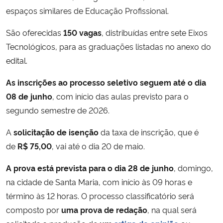
espaços similares de Educação Profissional.
Secretaria-Geral
São oferecidas
150 vagas
, distribuídas entre sete Eixos
Tecnológicos, para as graduações listadas no anexo do
Secretaria de Governo
edital.
Gabinete de Segurança Institucional
As inscrições ao processo seletivo seguem até o dia
08 de junho
, com início das aulas previsto para o
Advocacia-Geral da União
segundo semestre de 2026.
Banco Central do Brasil
A
solicitação de isenção
da taxa de inscrição, que é
de
R$ 75,00
, vai até o dia 20 de maio.
Planalto
A prova está prevista para o dia 28 de junho
, domingo,
na cidade de Santa Maria, com início às 09 horas e
término às 12 horas. O processo classificatório será
composto por
uma prova de redação
, na qual será