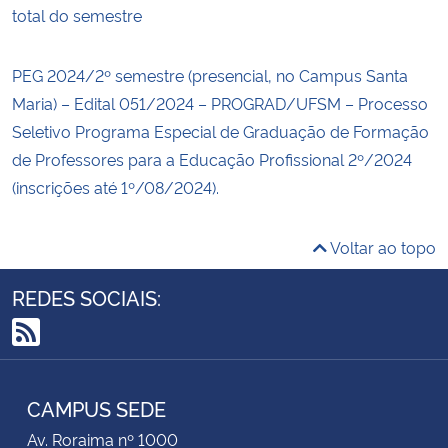
total do semestre
PEG 2024/2º semestre (presencial, no Campus Santa
Maria) – Edital 051/2024 – PROGRAD/UFSM – Processo
Seletivo Programa Especial de Graduação de Formação
de Professores para a Educação Profissional 2º/2024
(inscrições até 1º/08/2024).
Voltar ao topo
REDES SOCIAIS:
RSS
CAMPUS SEDE
Av. Roraima nº 1000