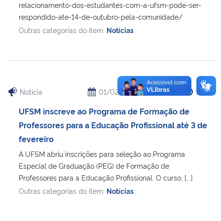
relacionamento-dos-estudantes-com-a-ufsm-pode-ser-
respondido-ate-14-de-outubro-pela-comunidade/
Secretaria-Geral
Outras categorias do item:
Notícias
,
Secretaria de Governo
Gabinete de Segurança Institucional
Notícia
01/02/2022
12:03
Advocacia-Geral da União
UFSM inscreve ao Programa de Formação de
Professores para a Educação Profissional até 3 de
Banco Central do Brasil
fevereiro
A UFSM abriu inscrições para seleção ao Programa
Planalto
Especial de Graduação (PEG) de Formação de
Professores para a Educação Profissional. O curso, [...]
Outras categorias do item:
Notícias
,