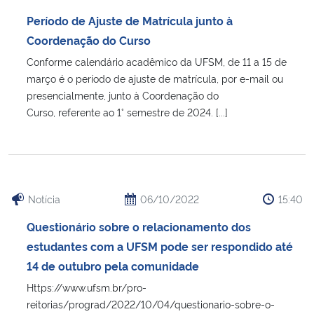
Ministério da Cidadania
Período de Ajuste de Matrícula junto à
Coordenação do Curso
Ministério da Saúde
Conforme calendário acadêmico da UFSM, de 11 a 15 de
março é o período de ajuste de matrícula, por e-mail ou
Ministério de Minas e Energia
presencialmente, junto à Coordenação do
Curso, referente ao 1° semestre de 2024. [...]
Ministério da Ciência, Tecnologia, Inovações e Comunicações
Ministério do Meio Ambiente
Ministério do Turismo
Notícia
06/10/2022
15:40
Questionário sobre o relacionamento dos
Ministério do Desenvolvimento Regional
estudantes com a UFSM pode ser respondido até
14 de outubro pela comunidade
Controladoria-Geral da União
Https://www.ufsm.br/pro-
reitorias/prograd/2022/10/04/questionario-sobre-o-
Ministério da Mulher, da Família e dos Direitos Humanos