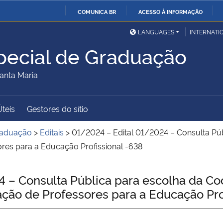
COMUNICA BR
ACESSO À INFORMAÇÃO
Ministério da Defesa
Ministério das Relações
Mini
IR
LANGUAGES
INTERNATI
Exteriores
PARA
ecial de Graduação
O
Ministério da Cidadania
Ministério da Saúde
Mini
CONTEÚDO
anta Maria
Úteis
Gestores do sítio
Ministério do
Controladoria-Geral da
Mini
Desenvolvimento Regional
União
Famí
raduação
>
Editais
>
01/2024 – Edital 01/2024 – Consulta P
Hum
res para a Educação Profissional -638
Advocacia-Geral da União
Banco Central do Brasil
Plan
 – Consulta Pública para escolha da C
ção de Professores para a Educação Pro