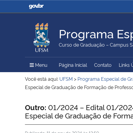
Casa Civil
Ministério da Justiça e
Segurança Pública
Programa Esp
Ministério da Agricultura,
Ministério da Educação
Curso de Graduação – Campus S
Pecuária e Abastecimento
Menu Principal do Sítio
Menu
Página Inicial
Contato
Links 
Ministério do Meio Ambiente
Ministério do Turismo
Você está aqui:
UFSM
>
Programa Especial de G
Especial de Graduação de Formação de Professo
Secretaria de Governo
Gabinete de Segurança
Início do conteúdo
Outro:
01/2024 – Edital 01/2024
Institucional
Especial de Graduação de Forma
Publicado:
11 de nov de 2024 às 13:50