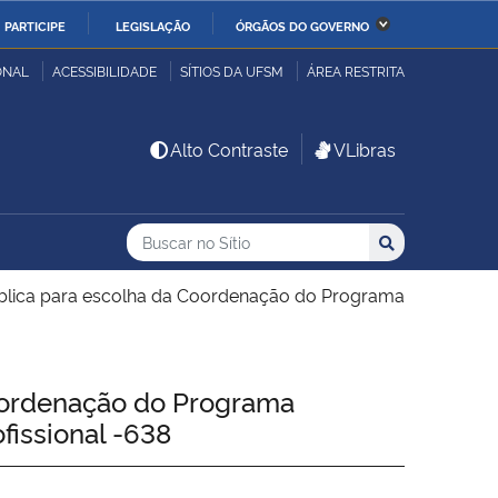
PARTICIPE
LEGISLAÇÃO
ÓRGÃOS DO GOVERNO
stério da Economia
Ministério da Infraestrutura
ONAL
ACESSIBILIDADE
SÍTIOS DA UFSM
ÁREA RESTRITA
stério de Minas e Energia
Ministério da Ciência,
Alto Contraste
VLibras
Tecnologia, Inovações e
Comunicações
Buscar no no Sítio
Busca
Busca:
Buscar
stério da Mulher, da
Secretaria-Geral
lia e dos Direitos
ública para escolha da Coordenação do Programa
anos
alto
oordenação do Programa
fissional -638