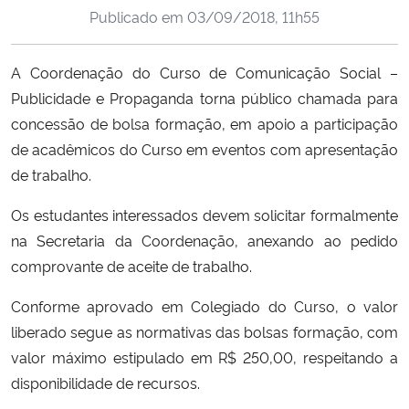
Publicado em
03/09/2018, 11h55
Ministério da Cidadania
Ministério da Saúde
A Coordenação do Curso de Comunicação Social –
Publicidade e Propaganda torna público chamada para
Ministério de Minas e Energia
concessão de bolsa formação, em apoio a participação
de acadêmicos do Curso em eventos com apresentação
Ministério da Ciência, Tecnologia, Inovações e Comunicações
de trabalho.
Ministério do Meio Ambiente
Os estudantes interessados devem solicitar formalmente
na Secretaria da Coordenação, anexando ao pedido
Ministério do Turismo
comprovante de aceite de trabalho.
Conforme aprovado em Colegiado do Curso, o valor
Ministério do Desenvolvimento Regional
liberado segue as normativas das bolsas formação, com
Controladoria-Geral da União
valor máximo estipulado em R$ 250,00, respeitando a
disponibilidade de recursos.
Ministério da Mulher, da Família e dos Direitos Humanos