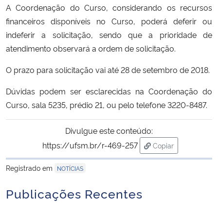
A Coordenação do Curso, considerando os recursos
financeiros disponíveis no Curso, poderá deferir ou
Secretaria-Geral
indeferir a solicitação, sendo que a prioridade de
atendimento observará a ordem de solicitação.
Secretaria de Governo
O prazo para solicitação vai até 28 de setembro de 2018.
Gabinete de Segurança Institucional
Dúvidas podem ser esclarecidas na Coordenação do
Advocacia-Geral da União
Curso, sala 5235, prédio 21, ou pelo telefone 3220-8487.
Banco Central do Brasil
Divulgue este conteúdo:
https://ufsm.br/r-469-257
Copiar
Planalto
para área de trans
Registrado em
NOTÍCIAS
Publicações Recentes