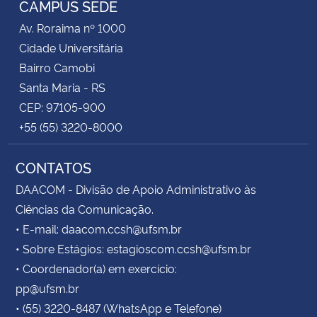
CAMPUS SEDE
Av. Roraima nº 1000
Secretaria-Geral
Cidade Universitária
Bairro Camobi
Secretaria de Governo
Santa Maria - RS
CEP: 97105-900
Gabinete de Segurança Institucional
+55 (55) 3220-8000
Advocacia-Geral da União
CONTATOS
Banco Central do Brasil
DAACOM - Divisão de Apoio Administrativo às
Ciências da Comunicação.
Planalto
• E-mail: daacom.ccsh@ufsm.br
• Sobre Estágios: estagioscom.ccsh@ufsm.br
• Coordenador(a) em exercício:
pp@ufsm.br
• (55) 3220-8487 (WhatsApp e Telefone)