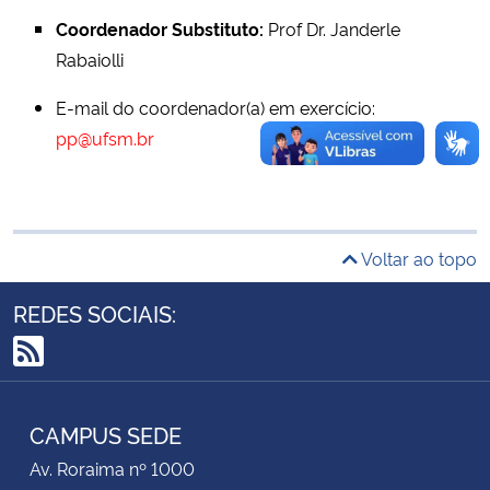
Coordenador Substituto:
Prof Dr. Janderle
Secretaria-Geral
Rabaiolli
E-mail do coordenador(a) em exercício:
Secretaria de Governo
pp@ufsm.br
Gabinete de Segurança Institucional
Advocacia-Geral da União
Voltar ao topo
Banco Central do Brasil
REDES SOCIAIS:
Planalto
RSS
CAMPUS SEDE
Av. Roraima nº 1000