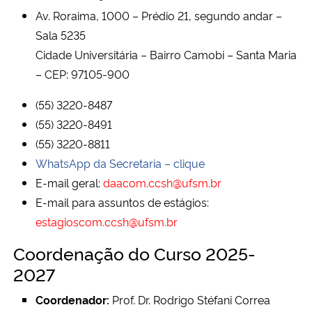
Ministério da Cidadania
Av. Roraima, 1000 – Prédio 21, segundo andar –
Sala 5235
Ministério da Saúde
Cidade Universitária – Bairro Camobi – Santa Maria
– CEP: 97105-900
Ministério de Minas e Energia
(55) 3220-8487
(55) 3220-8491
Ministério da Ciência, Tecnologia, Inovações e Comunicações
(55) 3220-8811
Ministério do Meio Ambiente
WhatsApp da Secretaria – clique
E-mail geral:
daacom.ccsh@ufsm.br
Ministério do Turismo
E-mail para assuntos de estágios:
estagioscom.ccsh@ufsm.br
Ministério do Desenvolvimento Regional
Coordenação do Curso 2025-
2027
Controladoria-Geral da União
Coordenador:
Prof. Dr. Rodrigo Stéfani Correa
Ministério da Mulher, da Família e dos Direitos Humanos