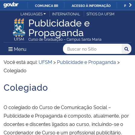
COMUNICA BR
ACESSO À INFORMAÇÃO
PARTI
Casa Civil
LANGUAGES
INTERNATIONAL
SÍTIOS DA UFSM
IR
Publicidade e
PARA
Propaganda
Ministério da Justiça e Segurança Pública
O
Curso de Graduação – Campus Santa Maria
CONTEÚDO
Ministério da Defesa
Buscar no no Sítio
Busca
Busca:
Menu Principal do Sítio
Menu
Busc
Ministério das Relações Exteriores
Você está aqui:
UFSM
>
Publicidade e Propaganda
>
Colegiado
Ministério da Economia
Colegiado
Início do conteúdo
Ministério da Infraestrutura
O colegiado do Curso de Comunicação Social –
Ministério da Agricultura, Pecuária e Abastecimento
Publicidade e Propaganda é composto, atualmente, por
docentes e discentes ligados ao curso, incluindo-se o
Ministério da Educação
Coordenador de Curso e um profissional publicitário.