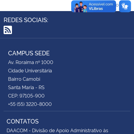
Voltar ao topo
Secretaria-Geral
REDES SOCIAIS:
Secretaria de Governo
RSS
Gabinete de Segurança Institucional
CAMPUS SEDE
Av. Roraima nº 1000
Advocacia-Geral da União
Cidade Universitária
Banco Central do Brasil
Bairro Camobi
Santa Maria - RS
Planalto
CEP: 97105-900
+55 (55) 3220-8000
CONTATOS
DAACOM - Divisão de Apoio Administrativo às