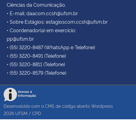
Ciências da Comunicação.
• E-mail: daacom.ccsh@ufsm.br
• Sobre Estágios: estagioscom.ccsh@ufsm.br
• Coordenador(a) em exercício:
pp@ufsm.br
• (55) 3220-8487 (WhatsApp e Telefone)
• (55) 3220-8491 (Telefone)
• (55) 3220-8811 (Telefone)
• (55) 3220-8579 (Telefone)
Acesso à
Informação
Desenvolvido com o CMS de código aberto
Wordpress
2026
UFSM
/
CPD