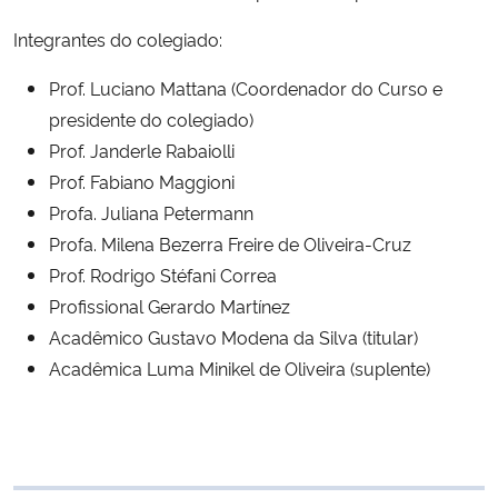
Ministério da Cidadania
Integrantes do colegiado:
Ministério da Saúde
Prof. Luciano Mattana (Coordenador do Curso e
presidente do colegiado)
Ministério de Minas e Energia
Prof. Janderle Rabaiolli
Prof. Fabiano Maggioni
Ministério da Ciência, Tecnologia, Inovações e Comunicações
Profa. Juliana Petermann
Profa. Milena Bezerra Freire de Oliveira-Cruz
Ministério do Meio Ambiente
Prof. Rodrigo Stéfani Correa
Profissional Gerardo Martínez
Ministério do Turismo
Acadêmico Gustavo Modena da Silva (titular)
Acadêmica Luma Minikel de Oliveira (suplente)
Ministério do Desenvolvimento Regional
Controladoria-Geral da União
Ministério da Mulher, da Família e dos Direitos Humanos