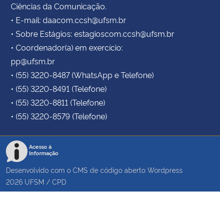
Ciências da Comunicação.
• E-mail: daacom.ccsh@ufsm.br
• Sobre Estágios: estagioscom.ccsh@ufsm.br
• Coordenador(a) em exercício:
pp@ufsm.br
• (55) 3220-8487 (WhatsApp e Telefone)
• (55) 3220-8491 (Telefone)
• (55) 3220-8811 (Telefone)
• (55) 3220-8579 (Telefone)
Acesso à
Informação
Desenvolvido com o CMS de código aberto
Wordpress
2026
UFSM
/
CPD