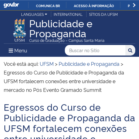
COMUNICA BR
ACESSO À INFORMAÇÃO
PARTI
Casa Civil
LANGUAGES
INTERNATIONAL
SÍTIOS DA UFSM
IR
Publicidade e
PARA
Propaganda
Ministério da Justiça e Segurança Pública
O
Curso de Graduação – Campus Santa Maria
CONTEÚDO
Ministério da Defesa
Buscar no no Sítio
Busca
Busca:
Menu Principal do Sítio
Menu
Busc
Ministério das Relações Exteriores
Você está aqui:
UFSM
>
Publicidade e Propaganda
>
Egressos do Curso de Publicidade e Propaganda da
Ministério da Economia
UFSM fortalecem conexões entre universidade e
mercado no Pós Evento Gramado Summit
Ministério da Infraestrutura
Egressos do Curso de
Início do conteúdo
Ministério da Agricultura, Pecuária e Abastecimento
Publicidade e Propaganda da
UFSM fortalecem conexões
Ministério da Educação
entre universidade e