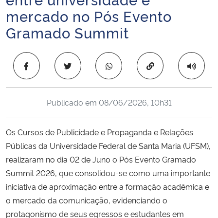
Ministério da Cidadania
mercado no Pós Evento
Gramado Summit
Ministério da Saúde
Ministério de Minas e Energia
Copiar para área 
Ministério da Ciência, Tecnologia, Inovações e Comunicações
Publicado em
08/06/2026, 10h31
Ministério do Meio Ambiente
Os Cursos de Publicidade e Propaganda e Relações
Ministério do Turismo
Públicas da Universidade Federal de Santa Maria (UFSM),
realizaram no dia 02 de Juno o Pós Evento Gramado
Ministério do Desenvolvimento Regional
Summit 2026, que consolidou-se como uma importante
iniciativa de aproximação entre a formação acadêmica e
Controladoria-Geral da União
o mercado da comunicação, evidenciando o
protagonismo de seus egressos e estudantes em
Ministério da Mulher, da Família e dos Direitos Humanos