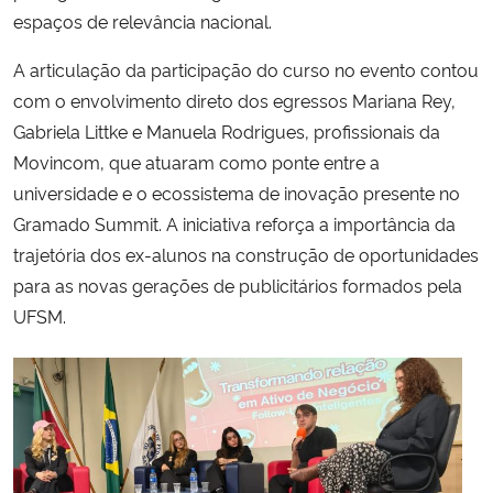
espaços de relevância nacional.
Secretaria-Geral
A articulação da participação do curso no evento contou
com o envolvimento direto dos egressos Mariana Rey,
Secretaria de Governo
Gabriela Littke e Manuela Rodrigues, profissionais da
Movincom, que atuaram como ponte entre a
Gabinete de Segurança Institucional
universidade e o ecossistema de inovação presente no
Gramado Summit. A iniciativa reforça a importância da
Advocacia-Geral da União
trajetória dos ex-alunos na construção de oportunidades
para as novas gerações de publicitários formados pela
Banco Central do Brasil
UFSM.
Planalto