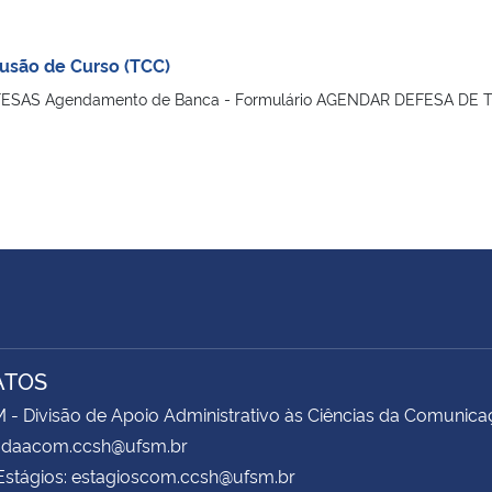
usão de Curso (TCC)
SAS Agendamento de Banca - Formulário AGENDAR DEFESA DE TC
ATOS
 Divisão de Apoio Administrativo às Ciências da Comunica
l: daacom.ccsh@ufsm.br
Estágios: estagioscom.ccsh@ufsm.br