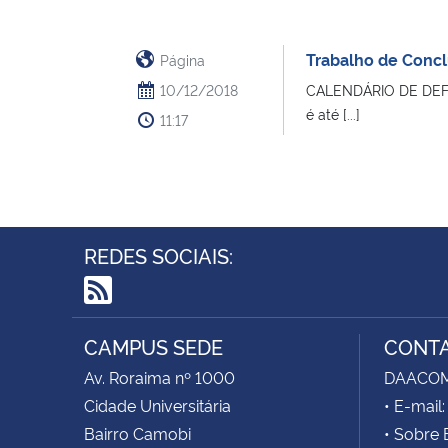
Trabalho de Concl
Página
10/12/2018
CALENDÁRIO DE DEFE
é até [...]
11:17
REDES SOCIAIS:
RSS
CAMPUS SEDE
CONT
Av. Roraima nº 1000
DAACOM -
Cidade Universitária
• E-mai
Bairro Camobi
• Sobre 