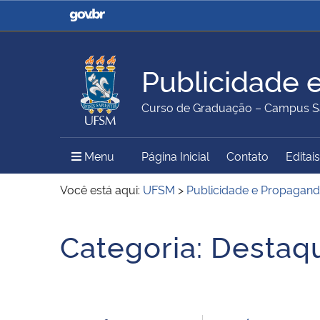
Casa Civil
Ministério da Justiça e
Segurança Pública
Publicidade 
Ministério da Agricultura,
Ministério da Educação
Curso de Graduação – Campus S
Pecuária e Abastecimento
Menu Principal do Sítio
Menu
Página Inicial
Contato
Editais
Ministério do Meio Ambiente
Ministério do Turismo
Você está aqui:
UFSM
>
Publicidade e Propagan
Início do conteúdo
Categoria:
Destaq
Secretaria de Governo
Gabinete de Segurança
Institucional