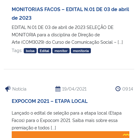
Ministério da Cidadania
MONITORIAS FACOS – EDITAL N.01 DE 03 de abril
de 2023
Ministério da Saúde
EDITAL N.01 DE 03 de abril de 2023 SELEÇÃO DE
MONITORIA para a disciplina de Direção de
Ministério de Minas e Energia
Arte (COM3029) do Curso de Comunicação Social – [...]
Tags:
bolsa
Edital
monitor
monitoria
Ministério da Ciência, Tecnologia, Inovações e Comunicações
Ministério do Meio Ambiente
Ministério do Turismo
Notícia
19/04/2021
09:14
EXPOCOM 2021 – ETAPA LOCAL
Ministério do Desenvolvimento Regional
Lançado o edital de seleção para a etapa local (Etapa
Controladoria-Geral da União
Facos) para o Expocom 2021. Saiba mais sobre essa
premiação e todos [...]
Ministério da Mulher, da Família e dos Direitos Humanos