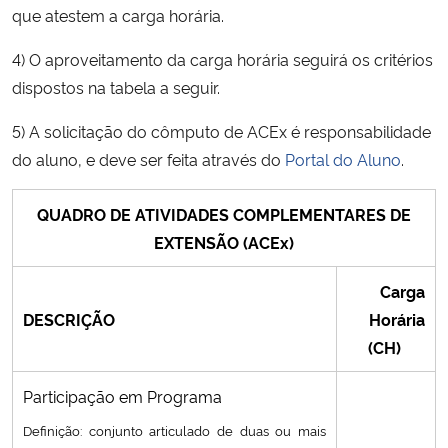
que atestem a carga horária.
Secretaria-Geral
4) O aproveitamento da carga horária seguirá os critérios
dispostos na tabela a seguir.
Secretaria de Governo
5) A solicitação do cômputo de ACEx é responsabilidade
Gabinete de Segurança Institucional
do aluno, e deve ser feita através do
Portal do Aluno
.
Advocacia-Geral da União
QUADRO DE ATIVIDADES COMPLEMENTARES DE
EXTENSÃO (ACEx)
Banco Central do Brasil
Carga
Planalto
DESCRIÇÃO
Horária
(CH)
Participação em Programa
Definição: conjunto articulado de duas ou mais