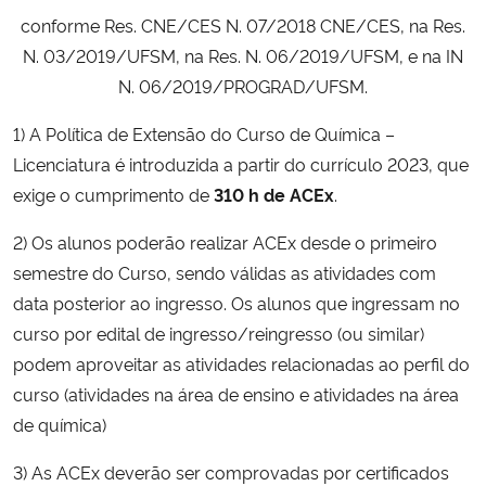
Ministério da Cidadania
conforme Res. CNE/CES N. 07/2018 CNE/CES, na Res.
N. 03/2019/UFSM, na Res. N. 06/2019/UFSM, e na IN
Ministério da Saúde
N. 06/2019/PROGRAD/UFSM.
1) A Política de Extensão do Curso de Química –
Ministério de Minas e Energia
Licenciatura é introduzida a partir do currículo 2023, que
Ministério da Ciência, Tecnologia, Inovações e Comunicações
exige o cumprimento de
310 h de ACEx
.
2) Os alunos poderão realizar ACEx desde o primeiro
Ministério do Meio Ambiente
semestre do Curso, sendo válidas as atividades com
data posterior ao ingresso. Os alunos que ingressam no
Ministério do Turismo
curso por edital de ingresso/reingresso (ou similar)
podem aproveitar as atividades relacionadas ao perfil do
Ministério do Desenvolvimento Regional
curso (atividades na área de ensino e atividades na área
Controladoria-Geral da União
de química)
3) As ACEx deverão ser comprovadas por certificados
Ministério da Mulher, da Família e dos Direitos Humanos