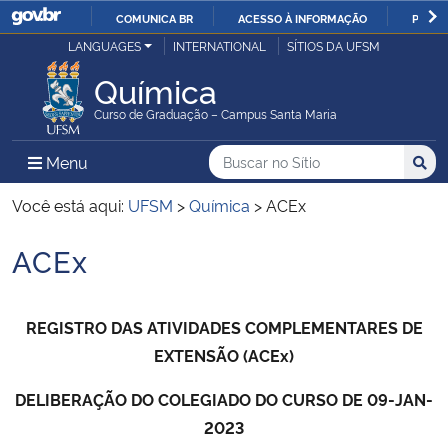
COMUNICA BR
ACESSO À INFORMAÇÃO
PARTI
Casa Civil
LANGUAGES
INTERNATIONAL
SÍTIOS DA UFSM
IR
PARA
Química
Ministério da Justiça e Segurança Pública
O
Curso de Graduação – Campus Santa Maria
CONTEÚDO
Ministério da Defesa
Buscar no no Sítio
Busca
Busca:
Menu Principal do Sítio
Menu
Busc
Ministério das Relações Exteriores
Você está aqui:
UFSM
>
Química
>
ACEx
ACEx
Ministério da Economia
Início do conteúdo
Ministério da Infraestrutura
REGISTRO DAS ATIVIDADES COMPLEMENTARES DE
EXTENSÃO (ACEx)
Ministério da Agricultura, Pecuária e Abastecimento
DELIBERAÇÃO DO COLEGIADO DO CURSO DE 09-JAN-
Ministério da Educação
2023