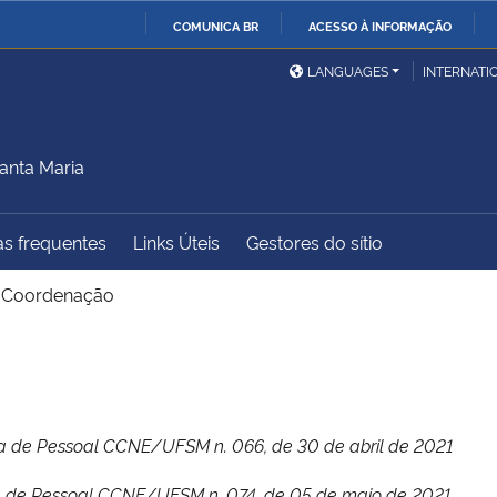
COMUNICA BR
ACESSO À INFORMAÇÃO
Ministério da Defesa
Ministério das Relações
Mini
IR
LANGUAGES
INTERNATI
Exteriores
PARA
O
Ministério da Cidadania
Ministério da Saúde
Mini
CONTEÚDO
anta Maria
s frequentes
Links Úteis
Gestores do sítio
Ministério do
Controladoria-Geral da
Mini
Desenvolvimento Regional
União
Famí
>
Coordenação
Hum
Advocacia-Geral da União
Banco Central do Brasil
Plan
ia de Pessoal CCNE/UFSM n. 066, de 30 de abril de 2021
a de Pessoal CCNE/UFSM n. 074, de 05 de maio de 2021