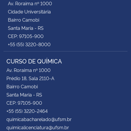
Av. Roraima nº 1000
Cidade Universitária
Secretaria-Geral
Bairro Camobi
Santa Maria - RS
Secretaria de Governo
CEP: 97105-900
+55 (55) 3220-8000
Gabinete de Segurança Institucional
CURSO DE QUÍMICA
Advocacia-Geral da União
Av. Roraima nº 1000
Banco Central do Brasil
Prédio 18, Sala 2110-A
Bairro Camobi
Planalto
Santa Maria - RS
CEP: 97105-900
+55 (55) 3220-2464
quimicabacharelado@ufsm.br
quimicalicenciatura@ufsm.br