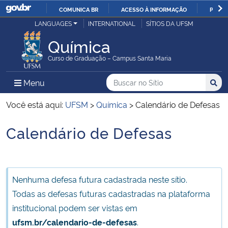
COMUNICA BR
ACESSO À INFORMAÇÃO
PARTI
Casa Civil
LANGUAGES
INTERNATIONAL
SÍTIOS DA UFSM
IR
PARA
Química
Ministério da Justiça e Segurança Pública
O
Curso de Graduação – Campus Santa Maria
CONTEÚDO
Ministério da Defesa
Buscar no no Sítio
Busca
Busca:
Menu Principal do Sítio
Menu
Busc
Ministério das Relações Exteriores
Você está aqui:
UFSM
>
Química
>
Calendário de Defesas
Calendário de Defesas
Ministério da Economia
Início do conteúdo
Ministério da Infraestrutura
Nenhuma defesa futura cadastrada neste sítio.
Ministério da Agricultura, Pecuária e Abastecimento
Todas as defesas futuras cadastradas na plataforma
institucional podem ser vistas em
Ministério da Educação
ufsm.br/calendario-de-defesas
.