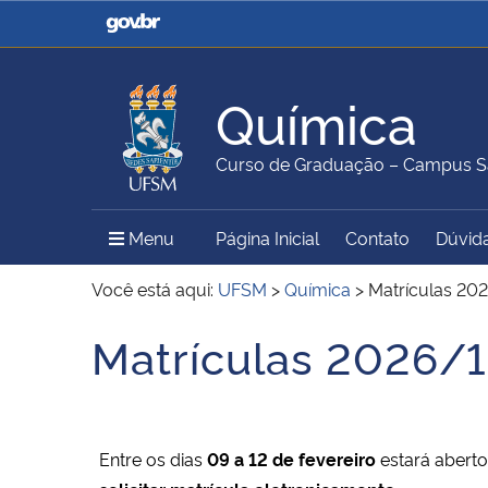
Casa Civil
Ministério da Justiça e
Segurança Pública
Química
Ministério da Agricultura,
Ministério da Educação
Curso de Graduação – Campus S
Pecuária e Abastecimento
Menu Principal do Sítio
Menu
Página Inicial
Contato
Dúvida
Ministério do Meio Ambiente
Ministério do Turismo
Você está aqui:
UFSM
>
Química
>
Matrículas 20
Matrículas 2026/1
Início do conteúdo
Secretaria de Governo
Gabinete de Segurança
Institucional
Entre os dias
09
a
12 de fevereiro
estará aberto