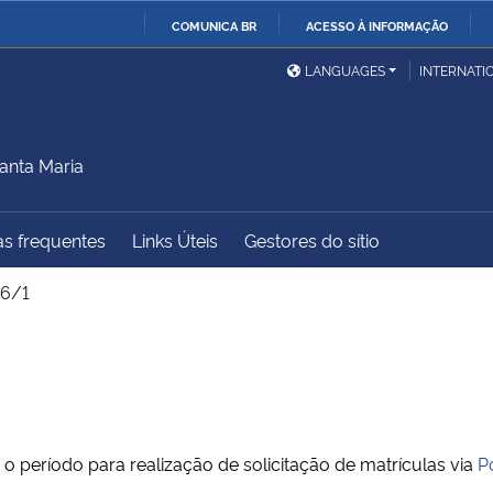
COMUNICA BR
ACESSO À INFORMAÇÃO
Ministério da Defesa
Ministério das Relações
Mini
IR
LANGUAGES
INTERNATI
Exteriores
PARA
O
Ministério da Cidadania
Ministério da Saúde
Mini
CONTEÚDO
anta Maria
s frequentes
Links Úteis
Gestores do sítio
Ministério do
Controladoria-Geral da
Mini
Desenvolvimento Regional
União
Famí
26/1
Hum
Advocacia-Geral da União
Banco Central do Brasil
Plan
 o período para realização de solicitação de matrículas via
P