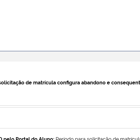
o solicitação de matrícula configura abandono e consequ
pelo Portal do Aluno:
Período para solicitação de matrícul