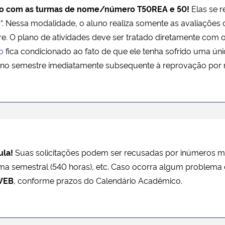
o com as turmas de nome/número T50REA e 50!
Elas se 
o
“. Nessa modalidade, o aluno realiza somente as avaliações d
re. O plano de atividades deve ser tratado diretamente com
o
fica condicionado ao fato de que ele tenha sofrido uma ún
o no semestre imediatamente subsequente à reprovação por 
ula!
Suas solicitações podem ser recusadas por inúmeros mot
ima semestral (540 horas), etc. Caso ocorra algum problema
WEB
, conforme prazos do Calendário Acadêmico.