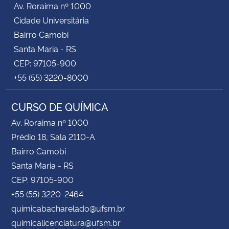
Av. Roraima nº 1000
Cidade Universitária
Secretaria-Geral
Bairro Camobi
Santa Maria - RS
Secretaria de Governo
CEP: 97105-900
+55 (55) 3220-8000
Gabinete de Segurança Institucional
CURSO DE QUÍMICA
Advocacia-Geral da União
Av. Roraima nº 1000
Banco Central do Brasil
Prédio 18, Sala 2110-A
Bairro Camobi
Planalto
Santa Maria - RS
CEP: 97105-900
+55 (55) 3220-2464
quimicabacharelado@ufsm.br
quimicalicenciatura@ufsm.br