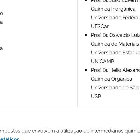
Química Inorgânica
to
Universidade Federal
ia
UFSCar
Prof. Dr. Oswaldo Lui
Química de Materiais
ia
Universidade Estadu
UNICAMP
Prof. Dr. Helio Alexan
Química Orgânica
Universidade de São
USP
compostos que envolvem a utilização de intermediários quími
etálicos