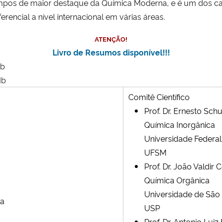
pos de maior destaque da Química Moderna, e é um dos cam
rencial a nível internacional em várias áreas.
ATENÇÃO!
Livro de Resumos disponível!!!
Mb
Mb
Comitê Científico
Prof. Dr. Ernesto Sch
Química Inorgânica
Universidade Federal
UFSM
Prof. Dr. João Valdir
Química Orgânica
Universidade de São
ia
USP
Prof. Dr. Antonio Luiz