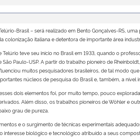
e Telúrio-Brasil – será realizado em Bento Gonçalves-RS, uma
a colonização italiana e detentora de importante área industr
Telúrio teve seu início no Brasil em 1933, quando o professo
 São Paulo-USP. A partir do trabalho pioneiro de Rheinboldt
fluenciou muitos pesquisadores brasileiros, de tal modo que 
rtantes núcleos de pesquisa do Brasil e, também, a nível in
desses dois elementos foi, por muito tempo, pouco explorada
derivados. Além disso, os trabalhos pioneiros de Wöhler e ou
aixo grau de pureza.
amentos e o surgimento de técnicas experimentais adequado
elo interesse biológico e tecnológico atribuído a seus compo