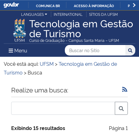
COMUNICA BR
ACESSO À INFORMAÇÃO
PARTI
Casa Civil
LANGUAGES
INTERNATIONAL
SÍTIOS DA UFSM
IR
Tecnologia em Gestão
PARA
de Turismo
Ministério da Justiça e Segurança Pública
O
Curso de Graduação – Campus Santa Maria – UFSM
CONTEÚDO
Ministério da Defesa
Buscar no no Sítio
Busca
Busca:
Menu Principal do Sítio
Menu
Busc
Ministério das Relações Exteriores
Você está aqui:
UFSM
>
Tecnologia em Gestão de
Turismo
>
Busca
Ministério da Economia
Início do conteúdo
Realize uma busca:
Ministério da Infraestrutura
Ministério da Agricultura, Pecuária e Abastecimento
Exibindo 15 resultados
Página 1
Ministério da Educação