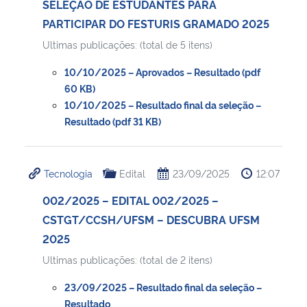
SELEÇÃO DE ESTUDANTES PARA
PARTICIPAR DO FESTURIS GRAMADO 2025
Secretaria-Geral
Ultimas publicações: (total de 5 itens)
Secretaria de Governo
10/10/2025 – Aprovados – Resultado (pdf
60 KB)
10/10/2025 – Resultado final da seleção –
Gabinete de Segurança Institucional
Resultado (pdf 31 KB)
Advocacia-Geral da União
Tecnologia
Edital
23/09/2025
12:07
Banco Central do Brasil
002/2025 – EDITAL 002/2025 –
Planalto
CSTGT/CCSH/UFSM – DESCUBRA UFSM
2025
Ultimas publicações: (total de 2 itens)
23/09/2025 – Resultado final da seleção –
Resultado