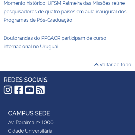
Momento histórico: UFSM Palmeira das Missões reúne
pesquisadores de quatro países em aula inaugural dos
Programas de Pós-Graduação
Doutorandas do PPGAGR participam de curso
internacional no Uruguai
Voltar ao topo
REDES SOCIAIS:
Instagram
Facebook
YouTube
RSS
CAMPUS SEDE
Av. Roraima nº 1000
Cidade Universitária