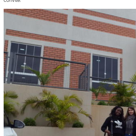
Secretaria-Geral
Secretaria de Governo
Gabinete de Segurança Institucional
Advocacia-Geral da União
Banco Central do Brasil
Planalto