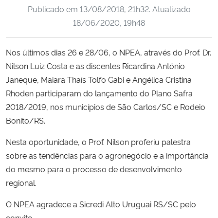
Publicado em
13/08/2018, 21h32
. Atualizado
Ministério da Cidadania
18/06/2020, 19h48
Ministério da Saúde
Nos últimos dias 26 e 28/06, o NPEA, através do Prof. Dr.
Ministério de Minas e Energia
Nilson Luiz Costa e as discentes Ricardina António
Janeque, Maiara Thaís Tolfo Gabi e Angélica Cristina
Ministério da Ciência, Tecnologia, Inovações e Comunicações
Rhoden participaram do lançamento do Plano Safra
2018/2019, nos municípios de São Carlos/SC e Rodeio
Ministério do Meio Ambiente
Bonito/RS.
Ministério do Turismo
Nesta oportunidade, o Prof. Nilson proferiu palestra
sobre as tendências para o agronegócio e a importância
Ministério do Desenvolvimento Regional
do mesmo para o processo de desenvolvimento
regional.
Controladoria-Geral da União
O NPEA agradece a Sicredi Alto Uruguai RS/SC pelo
Ministério da Mulher, da Família e dos Direitos Humanos
convite.