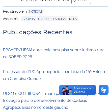
para área de trans
Registrado em
NOTÍCIAS
Secretaria-Geral
,
,
Assunto(s):
GRUPOS
GRUPOS-PESQUISA
NPEA
Secretaria de Governo
Publicações Recentes
Gabinete de Segurança Institucional
PPGAGR/UFSM apresenta pesquisa sobre turismo rural
Advocacia-Geral da União
na SOBER 2026
Banco Central do Brasil
Professor do PPG Agronegócios participa da 15ª Fetech,
Planalto
em Campina Grande
UFSM e COTRIROSA firmam parceria em Pesquisa e
Inovação para o desenvolvimento de Cadeias
Agropecuárias no noroeste gaúcho