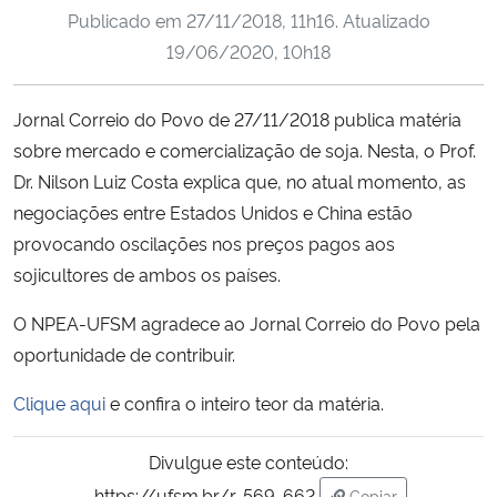
Publicado em
27/11/2018, 11h16
. Atualizado
Ministério da Cidadania
19/06/2020, 10h18
Ministério da Saúde
Jornal Correio do Povo de 27/11/2018 publica matéria
Ministério de Minas e Energia
sobre mercado e comercialização de soja. Nesta, o Prof.
Dr. Nilson Luiz Costa explica que, no atual momento, as
Ministério da Ciência, Tecnologia, Inovações e Comunicações
negociações entre Estados Unidos e China estão
provocando oscilações nos preços pagos aos
Ministério do Meio Ambiente
sojicultores de ambos os países.
Ministério do Turismo
O NPEA-UFSM agradece ao Jornal Correio do Povo pela
oportunidade de contribuir.
Ministério do Desenvolvimento Regional
Clique aqui
e confira o inteiro teor da matéria.
Controladoria-Geral da União
Divulgue este conteúdo:
Ministério da Mulher, da Família e dos Direitos Humanos
https://ufsm.br/r-569-662
Copiar