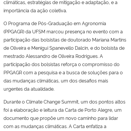
climáticas, estratégias de mitigação e adaptação, e a
importância da ação coletiva.
Secretaria-Geral
O Programa de Pós-Graduação em Agronomia
Secretaria de Governo
(PPGAGR) da UFSM marcou presença no evento com a
participação das bolsistas de doutorado Mariana Martins
Gabinete de Segurança Institucional
de Oliveira e Menigui Spanevello Dalcin, e do bolsista de
mestrado Alessandro de Oliveira Rodrigues. A
Advocacia-Geral da União
participação dos bolsistas reforça o compromisso do
PPGAGR com a pesquisa e a busca de soluções para o
Banco Central do Brasil
das mudanças climáticas, um dos desafios mais
urgentes da atualidade.
Planalto
Durante o Climate Change Summit, um dos pontos altos
foi a elaboração e leitura da Carta de Porto Alegre, um
documento que propõe um novo caminho para lidar
com as mudanças climáticas. A Carta enfatiza a