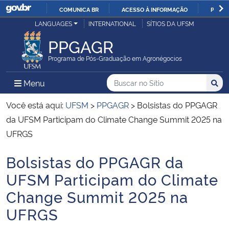
COMUNICA BR
ACESSO À INFORMAÇÃO
PARTI
Casa Civil
LANGUAGES
INTERNATIONAL
SÍTIOS DA UFSM
IR
PARA
PPGAGR
Ministério da Justiça e Segurança Pública
O
Programa de Pós-Graduação em Agronégocios
CONTEÚDO
Ministério da Defesa
Buscar no no Sítio
Busca
Busca:
Menu Principal do Sítio
Menu
Busc
Ministério das Relações Exteriores
Você está aqui:
UFSM
>
PPGAGR
>
Bolsistas do PPGAGR
da UFSM Participam do Climate Change Summit 2025 na
Ministério da Economia
UFRGS
Bolsistas do PPGAGR da
Ministério da Infraestrutura
Início do conteúdo
UFSM Participam do Climate
Ministério da Agricultura, Pecuária e Abastecimento
Change Summit 2025 na
UFRGS
Ministério da Educação