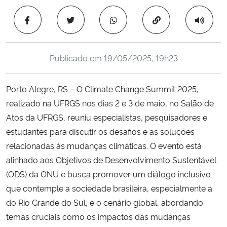
Ministério da Cidadania
Copiar para área 
Ministério da Saúde
Publicado em
19/05/2025, 19h23
Ministério de Minas e Energia
Porto Alegre, RS – O Climate Change Summit 2025,
Ministério da Ciência, Tecnologia, Inovações e Comunicações
realizado na UFRGS nos dias 2 e 3 de maio, no Salão de
Atos da UFRGS, reuniu especialistas, pesquisadores e
Ministério do Meio Ambiente
estudantes para discutir os desafios e as soluções
Ministério do Turismo
relacionadas às mudanças climáticas. O evento está
alinhado aos Objetivos de Desenvolvimento Sustentável
Ministério do Desenvolvimento Regional
(ODS) da ONU e busca promover um diálogo inclusivo
que contemple a sociedade brasileira, especialmente a
Controladoria-Geral da União
do Rio Grande do Sul, e o cenário global, abordando
temas cruciais como os impactos das mudanças
Ministério da Mulher, da Família e dos Direitos Humanos