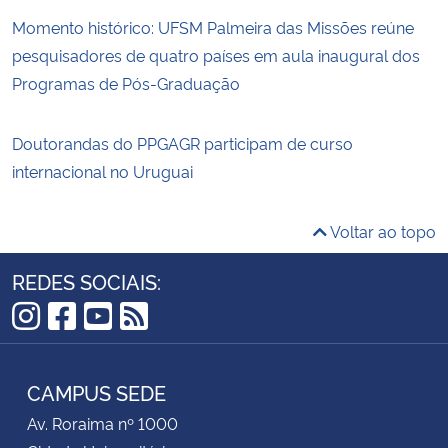
Momento histórico: UFSM Palmeira das Missões reúne
pesquisadores de quatro países em aula inaugural dos
Programas de Pós-Graduação
Doutorandas do PPGAGR participam de curso
internacional no Uruguai
Voltar ao topo
REDES SOCIAIS:
Instagram
Facebook
YouTube
RSS
CAMPUS SEDE
Av. Roraima nº 1000