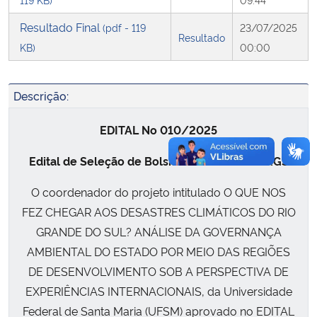
Resultado Final
(pdf - 119
23/07/2025
Secretaria-Geral
Resultado
KB)
00:00
Secretaria de Governo
Descrição:
Gabinete de Segurança Institucional
EDITAL No 010/2025
Advocacia-Geral da União
Edital de Seleção de Bolsista PDTI 4 – FAPERGS
Banco Central do Brasil
O coordenador do projeto intitulado O QUE NOS
FEZ CHEGAR AOS DESASTRES CLIMÁTICOS DO RIO
Planalto
GRANDE DO SUL? ANÁLISE DA GOVERNANÇA
AMBIENTAL DO ESTADO POR MEIO DAS REGIÕES
DE DESENVOLVIMENTO SOB A PERSPECTIVA DE
EXPERIÊNCIAS INTERNACIONAIS, da Universidade
Federal de Santa Maria (UFSM) aprovado no EDITAL