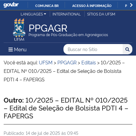
COMUNICA BR
ACESSO À INFORMAÇÃO
PARTI
Casa Civil
LANGUAGES
INTERNATIONAL
SÍTIOS DA UFSM
IR
PARA
PPGAGR
Ministério da Justiça e Segurança Pública
O
Programa de Pós-Graduação em Agronégocios
CONTEÚDO
Ministério da Defesa
Buscar no no Sítio
Busca
Busca:
Menu Principal do Sítio
Menu
Busc
Ministério das Relações Exteriores
Você está aqui:
UFSM
>
PPGAGR
>
Editais
>
10/2025 –
EDITAL Nº 010/2025 – Edital de Seleção de Bolsista
Ministério da Economia
PDTI 4 – FAPERGS
Ministério da Infraestrutura
Início do conteúdo
Outro:
10/2025 – EDITAL Nº 010/2025
– Edital de Seleção de Bolsista PDTI 4 –
Ministério da Agricultura, Pecuária e Abastecimento
FAPERGS
Ministério da Educação
Publicado:
14 de jul de 2025 às 09:45