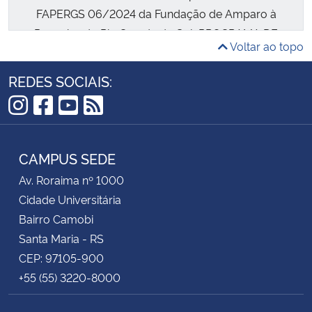
FAPERGS 06/2024 da Fundação de Amparo à
Pesquisa do Rio Grande do Sul, PROGRAMA DE
Voltar ao topo
PESQUISA E DESENVOLVIMENTO VOLTADO A
DESASTRES CLIMÁTICOS, torna público o Edital
REDES SOCIAIS:
para seleção de profissionais para Bolsa Pesquisa,
Desenvolvimento Tecnológico e Industrial (PDTI) 4 –
Instagram
Facebook
YouTube
RSS
FAPERGS.
CAMPUS SEDE
Av. Roraima nº 1000
Cidade Universitária
Bairro Camobi
Santa Maria - RS
CEP: 97105-900
+55 (55) 3220-8000