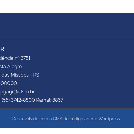
GR
ência nº 3751
ista Alegre
 das Missões - RS
8300000
 ppgagr@ufsm.br
: (55) 3742-8800 Ramal: 8867
Desenvolvido com o CMS de código aberto
Wordpress