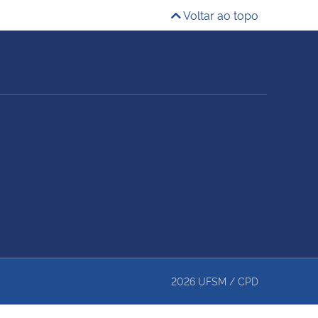
Voltar ao topo
2026
UFSM
/
CPD