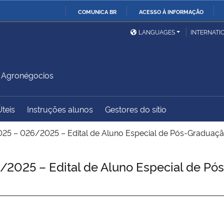
COMUNICA BR
ACESSO À INFORMAÇÃO
Ministério da Defesa
Ministério das Relações
Mini
IR
LANGUAGES
INTERNATI
Exteriores
PARA
O
Ministério da Cidadania
Ministério da Saúde
Mini
CONTEÚDO
 Agronégocios
Úteis
Instruções alunos
Gestores do sítio
Ministério do
Controladoria-Geral da
Mini
Desenvolvimento Regional
União
Famí
25 – 026/2025 – Edital de Aluno Especial de Pós-Graduaçã
Hum
2025 – Edital de Aluno Especial de Pó
Advocacia-Geral da União
Banco Central do Brasil
Plan