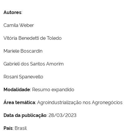
Ministério da Cidadania
Autores
:
Ministério da Saúde
Camila Weber
Ministério de Minas e Energia
Vitória Benedetti de Toledo
Mariele Boscardin
Ministério da Ciência, Tecnologia, Inovações e Comunicações
Gabrieli dos Santos Amorim
Ministério do Meio Ambiente
Rosani Spanevello
Ministério do Turismo
Modalidade
: Resumo expandido
Ministério do Desenvolvimento Regional
Área temática
: Agroindustrialização nos Agronegócios
Controladoria-Geral da União
Data da publicação
: 28/03/2023
País
: Brasil
Ministério da Mulher, da Família e dos Direitos Humanos