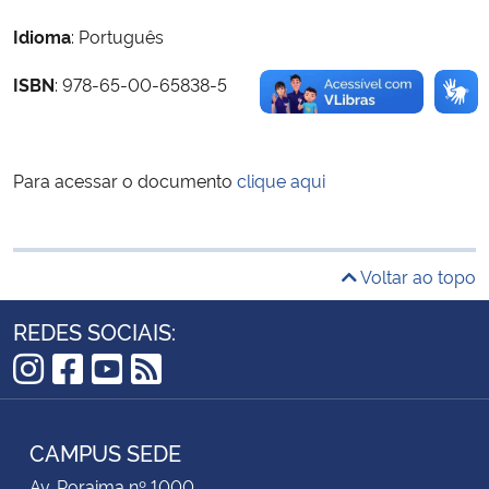
Idioma
: Português
Secretaria-Geral
ISBN
: 978-65-00-65838-5
Secretaria de Governo
Gabinete de Segurança Institucional
Para acessar o documento
clique aqui
Advocacia-Geral da União
Voltar ao topo
Banco Central do Brasil
REDES SOCIAIS:
Planalto
Instagram
Facebook
YouTube
RSS
CAMPUS SEDE
Av. Roraima nº 1000