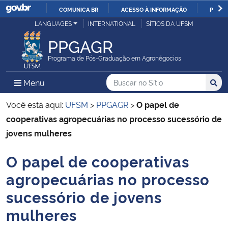
COMUNICA BR
ACESSO À INFORMAÇÃO
PARTI
Casa Civil
LANGUAGES
INTERNATIONAL
SÍTIOS DA UFSM
IR
PARA
PPGAGR
Ministério da Justiça e Segurança Pública
O
Programa de Pós-Graduação em Agronégocios
CONTEÚDO
Ministério da Defesa
Buscar no no Sítio
Busca
Busca:
Menu Principal do Sítio
Menu
Busc
Ministério das Relações Exteriores
Você está aqui:
UFSM
>
PPGAGR
>
O papel de
cooperativas agropecuárias no processo sucessório de
Ministério da Economia
jovens mulheres
O papel de cooperativas
Ministério da Infraestrutura
Início do conteúdo
agropecuárias no processo
Ministério da Agricultura, Pecuária e Abastecimento
sucessório de jovens
mulheres
Ministério da Educação