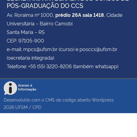
PÓS-GRADUAÇÃO DO CCS
Av. Roraima nº 1000,
prédio 26A sala 1418
, Cidade
Universitária – Bairro Camobi
Santa Maria – RS
CEP: 97105-900
e-mail: mpcs@ufsm.br (curso) e posccs@ufsm.br
(secretaria integrada)
Telefone: +55 (55) 3220-8206 (também whatsapp)
Acesso à
Informação
Desenvolvido com o CMS de código aberto
Wordpress
2026
UFSM
/
CPD