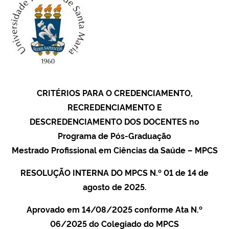
Ministério da Cidadania
Ministério da Saúde
Ministério de Minas e Energia
Ministério da Ciência, Tecnologia, Inovações e Comunicações
CRITÉRIOS PARA O CREDENCIAMENTO,
RECREDENCIAMENTO E
Ministério do Meio Ambiente
DESCREDENCIAMENTO DOS DOCENTES no
Programa de Pós-Graduação
Ministério do Turismo
Mestrado Profissional em Ciências da Saúde – MPCS
RESOLUÇÃO INTERNA DO MPCS N.º 01 de 14 de
Ministério do Desenvolvimento Regional
agosto de 2025.
Controladoria-Geral da União
Aprovado em 14/08/2025 conforme Ata N.º
06/2025 do Colegiado do MPCS
Ministério da Mulher, da Família e dos Direitos Humanos