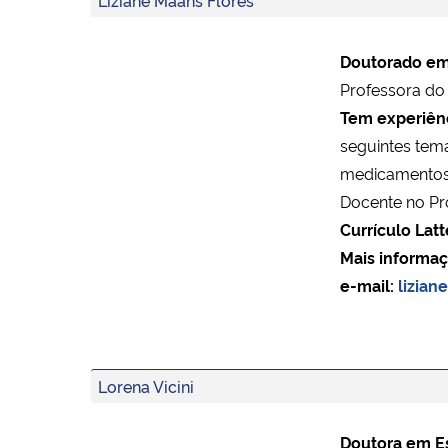
Doutorado em
Professora d
Tem experiênc
seguintes tem
medicamentos,
Docente no Pr
Currículo Latt
Mais informaç
e-mail:
lizian
Lorena Vicini
Doutora em Es