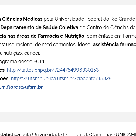
 Ciências Médicas
pela Universidade Federal do Rio Grande
o
Departamento de Saúde Coletiva
do Centro de Ciências d
ia nas áreas de Farmácia e Nutrição
, com ênfase em Farma
as: uso racional de medicamentos, idoso,
assistência farma
 nutrição, câncer.
ograma desde 2014.
es:
http://lattes.cnpq.br/7244754996330153
ões:
https://ufsmpublica.ufsm.br/docente/15828
e.m.flores@ufsm.br
tatística
pela Universidade Estadual de Campinas (UNICAM