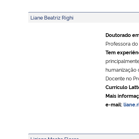
Liane Beatriz Righi
Doutorado em
Professora d
Tem experiênc
principalmente
humanização d
Docente no P
Currículo Latt
Mais informaç
e-mail:
liane.
Liziane Maahs Flores