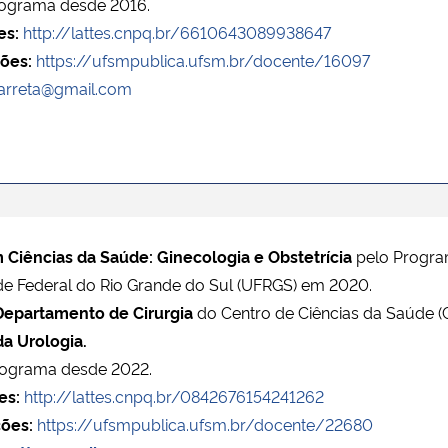
rograma desde 2016.
es:
http://lattes.cnpq.br/6610643089938647
ões:
https://ufsmpublica.ufsm.br/docente/16097
arreta@gmail.com
Ciências da Saúde: Ginecologia e Obstetrícia
pelo Progra
de Federal do Rio Grande do Sul (UFRGS) em 2020.
Departamento de Cirurgia
do Centro de Ciências da Saúde 
da Urologia.
rograma desde 2022.
es:
http://lattes.cnpq.br/0842676154241262
ões:
https://ufsmpublica.ufsm.br/docente/22680