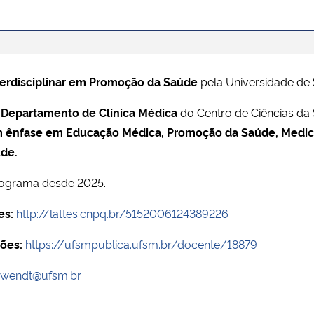
erdisciplinar em Promoção da Saúde
pela Universidade de 
o
Departamento de Clínica Médica
do Centro de Ciências d
m ênfase em Educação Médica, Promoção da Saúde, Medic
úde.
rograma desde 2025.
es:
http://lattes.cnpq.br/5152006124389226
ões:
https://ufsmpublica.ufsm.br/docente/18879
a.wendt@ufsm.br