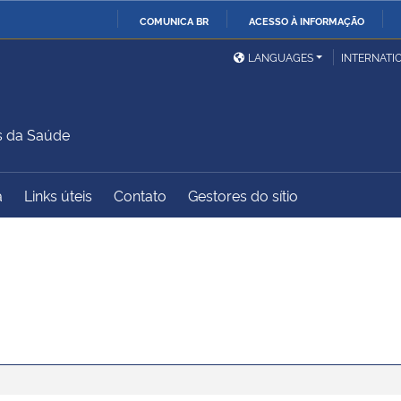
COMUNICA BR
ACESSO À INFORMAÇÃO
Ministério da Defesa
Ministério das Relações
Mini
IR
LANGUAGES
INTERNATI
Exteriores
PARA
O
Ministério da Cidadania
Ministério da Saúde
Mini
CONTEÚDO
s da Saúde
a
Links úteis
Contato
Gestores do sítio
Ministério do
Controladoria-Geral da
Mini
Desenvolvimento Regional
União
Famí
Hum
Advocacia-Geral da União
Banco Central do Brasil
Plan