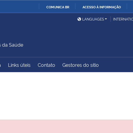
COMUNICA BR
ACESSO À INFORMAÇÃO
Ministério da Defesa
Ministério das Relações
Mini
IR
LANGUAGES
INTERNATI
Exteriores
PARA
O
Ministério da Cidadania
Ministério da Saúde
Mini
CONTEÚDO
s da Saúde
a
Links úteis
Contato
Gestores do sítio
Ministério do
Controladoria-Geral da
Mini
Desenvolvimento Regional
União
Famí
Hum
Advocacia-Geral da União
Banco Central do Brasil
Plan