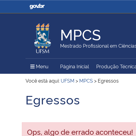
Casa Civil
Ministério da Justiça e
Segurança Pública
MPCS
Ministério da Agricultura,
Ministério da Educação
Mestrado Profissional em Ciência
Pecuária e Abastecimento
Menu Principal do Sítio
Menu
Página Inicial
Produção Técnic
Ministério do Meio Ambiente
Ministério do Turismo
Você está aqui:
UFSM
>
MPCS
>
Egressos
Egressos
Início do conteúdo
Secretaria de Governo
Gabinete de Segurança
Institucional
Ops, algo de errado aconteceu!