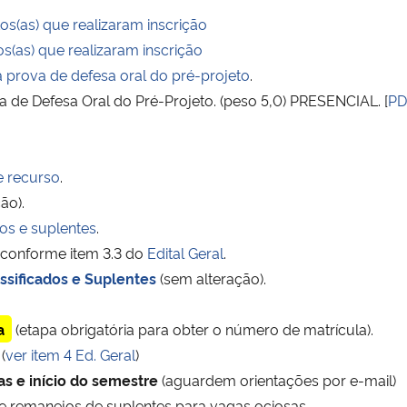
s(as) que realizaram inscrição
(as) que realizaram inscrição
a prova de defesa oral do pré-projeto
.
de Defesa Oral do Pré-Projeto. (peso 5,0) PRESENCIAL. [
PD
e recurso
.
ão).
dos e suplentes
.
 conforme item 3.3 do
Edital Geral
.
ssificados e Suplentes
(sem alteração).
a
(etapa obrigatória para obter o número de matrícula).
(
ver item 4 Ed. Geral
)
as e início do semestre
(aguardem orientações por e-mail)
e remanejos de suplentes para vagas ociosas