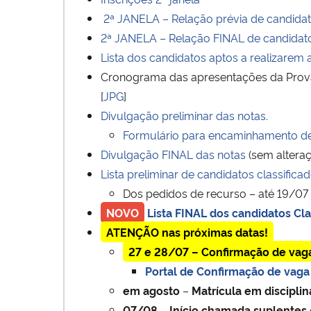
2ª JANELA – Relação prévia de candidato
2ª JANELA – Relação FINAL de candidatos
Lista dos candidatos aptos a realizarem 
Cronograma das apresentações da Prova 
[
JPG
]
Divulgação preliminar das notas.
Formulário para encaminhamento d
Divulgação FINAL das notas
(sem alteraç
Lista preliminar de candidatos classifica
Dos pedidos de recurso – até 19/07
NOVO
Lista FINAL dos candidatos Cla
ATENÇÃO nas próximas datas!
27 e 28/07 – Confirmação de vag
Portal de Confirmação de vaga
em agosto
–
Matrícula em disciplin
07/08
–
Início chamada suplentes