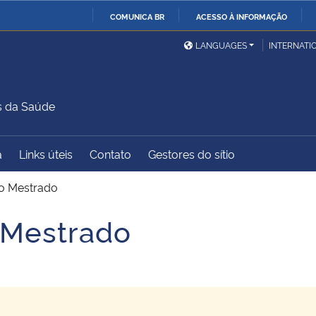
COMUNICA BR
ACESSO À INFORMAÇÃO
Ministério da Defesa
Ministério das Relações
Mini
IR
LANGUAGES
INTERNATI
Exteriores
PARA
O
Ministério da Cidadania
Ministério da Saúde
Mini
CONTEÚDO
s da Saúde
a
Links úteis
Contato
Gestores do sítio
Ministério do
Controladoria-Geral da
Mini
Desenvolvimento Regional
União
Famí
vo Mestrado
Hum
 Mestrado
Advocacia-Geral da União
Banco Central do Brasil
Plan