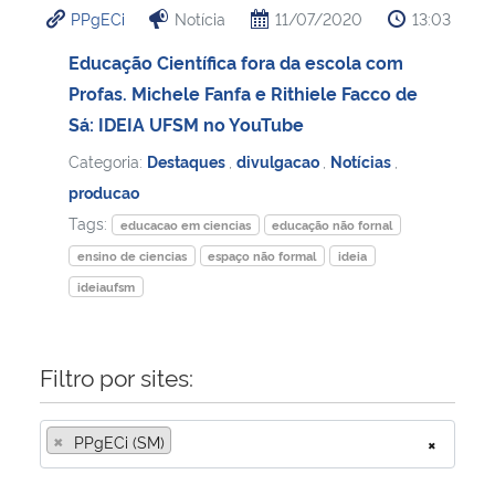
PPgECi
Notícia
11/07/2020
13:03
Ministério da Cidadania
Educação Científica fora da escola com
Ministério da Saúde
Profas. Michele Fanfa e Rithiele Facco de
Sá: IDEIA UFSM no YouTube
Ministério de Minas e Energia
Categoria:
Destaques
,
divulgacao
,
Notícias
,
producao
Ministério da Ciência, Tecnologia, Inovações e Comunicações
Tags:
educacao em ciencias
educação não fornal
Ministério do Meio Ambiente
ensino de ciencias
espaço não formal
ideia
ideiaufsm
Ministério do Turismo
Filtro por sites:
Ministério do Desenvolvimento Regional
Controladoria-Geral da União
×
PPgECi (SM)
×
Ministério da Mulher, da Família e dos Direitos Humanos