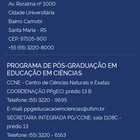
Av. Roraima nº 1000
Cidade Universitária
Secretaria-Geral
Bairro Camobi
Santa Maria - RS
Secretaria de Governo
CEP: 97105-900
+55 (55) 3220-8000
Gabinete de Segurança Institucional
PROGRAMA DE PÓS-GRADUAÇÃO EM
Advocacia-Geral da União
EDUCAÇÃO EM CIÊNCIAS
Banco Central do Brasil
CCNE - Centro de Ciências Naturais e Exatas
COORDENAÇÃO PPgECi: prédio 13 B
Planalto
Telefone: (55) 3220 - 9695
E-mail: ppgeducacaoemciencias@ufsm.br
SECRETARIA INTEGRADA PG/CCNE: sala 1108C -
prédio 13
Telefone: (55) 3220 - 6163