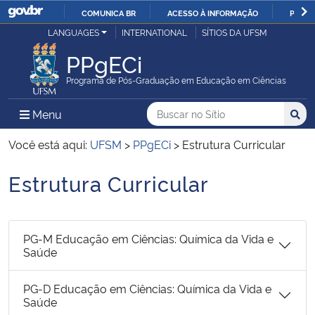
COMUNICA BR
ACESSO À INFORMAÇÃO
PARTI
Casa Civil
LANGUAGES
INTERNATIONAL
SÍTIOS DA UFSM
IR
PARA
PPgECi
Ministério da Justiça e Segurança Pública
O
Programa de Pós-Graduação em Educação em Ciências
CONTEÚDO
Ministério da Defesa
Buscar no no Sítio
Busca
Busca:
Menu Principal do Sítio
Menu
Busc
Ministério das Relações Exteriores
Você está aqui:
UFSM
>
PPgECi
>
Estrutura Curricular
Estrutura Curricular
Ministério da Economia
Início do conteúdo
Ministério da Infraestrutura
PG-M Educação em Ciências: Química da Vida e
Saúde
Ministério da Agricultura, Pecuária e Abastecimento
PG-D Educação em Ciências: Química da Vida e
Ministério da Educação
Saúde