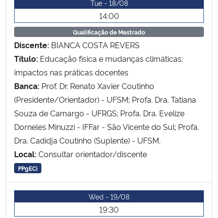
Tue - 18/08
Ministério da Cidadania
14:00
Qualificação de Mestrado
Ministério da Saúde
Discente:
BIANCA COSTA REVERS
Título:
Educação física e mudanças climáticas:
Ministério de Minas e Energia
impactos nas práticas docentes
Banca:
Prof. Dr. Renato Xavier Coutinho
Ministério da Ciência, Tecnologia, Inovações e Comunicações
(Presidente/Orientador) - UFSM; Profa. Dra. Tatiana
Ministério do Meio Ambiente
Souza de Camargo - UFRGS; Profa. Dra. Evelize
Dorneles Minuzzi - IFFar - São Vicente do Sul; Profa.
Ministério do Turismo
Dra. Cadidja Coutinho (Suplente) - UFSM.
Local:
Consultar orientador/discente
Ministério do Desenvolvimento Regional
PPgECi
Controladoria-Geral da União
Wed - 19/08
19:30
Ministério da Mulher, da Família e dos Direitos Humanos