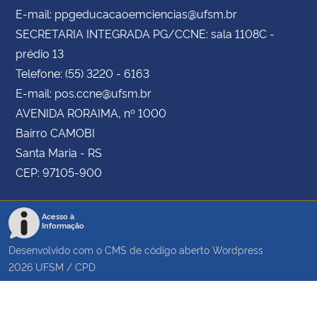
E-mail: ppgeducacaoemciencias@ufsm.br
SECRETARIA INTEGRADA PG/CCNE: sala 1108C -
prédio 13
Telefone: (55) 3220 - 6163
E-mail: pos.ccne@ufsm.br
AVENIDA RORAIMA, nº 1000
Bairro CAMOBI
Santa Maria - RS
CEP: 97105-900
Acesso à
Informação
Desenvolvido com o CMS de código aberto
Wordpress
2026
UFSM
/
CPD