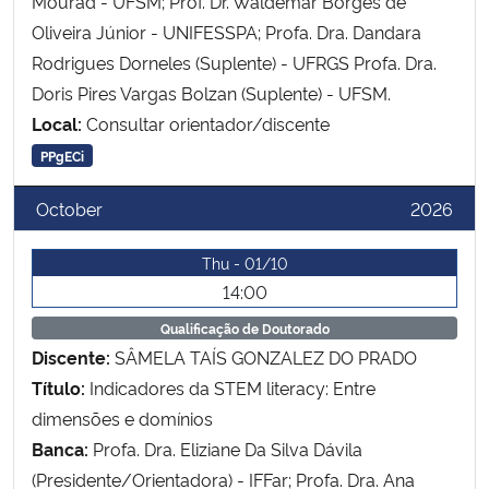
Mourad - UFSM; Prof. Dr. Waldemar Borges de
Oliveira Júnior - UNIFESSPA; Profa. Dra. Dandara
Rodrigues Dorneles (Suplente) - UFRGS Profa. Dra.
Doris Pires Vargas Bolzan (Suplente) - UFSM.
Local:
Consultar orientador/discente
PPgECi
October
2026
Thu - 01/10
14:00
Qualificação de Doutorado
Discente:
SÂMELA TAÍS GONZALEZ DO PRADO
Título:
Indicadores da STEM literacy: Entre
dimensões e domínios
Banca:
Profa. Dra. Eliziane Da Silva Dávila
(Presidente/Orientadora) - IFFar; Profa. Dra. Ana