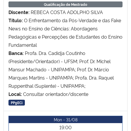
Qualificação de Mestrado
Discente:
REBECA COSTA ADOLPHO SILVA
Secretaria-Geral
Título:
O Enfrentamento da Pós-Verdade e das Fake
News no Ensino de Ciências: Abordagens
Secretaria de Governo
Pedagógicas e Percepções de Estudantes do Ensino
Fundamental
Gabinete de Segurança Institucional
Banca:
Profa. Dra. Cadidja Coutinho
Advocacia-Geral da União
(Presidente/Orientador) - UFSM; Prof. Dr. Michel
Mansur Machado - UNIPAMPA; Prof. Dr. Márcio
Banco Central do Brasil
Marques Martins - UNIPAMPA; Profa. Dra. Raquel
Ruppenthal (Suplente) - UNIPAMPA;
Planalto
Local:
Consultar orientador/discente
PPgECi
Mon - 31/08
19:00