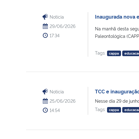
Inaugurada nova e
Notícia
29/06/2026
Na manhã desta segun
17:34
Paleontológica (CAPP
Tags:
cappa
educaca
TCC e inauguração
Notícia
25/06/2026
Nesse dia 29 de junh
Tags:
14:54
cappa
educaca