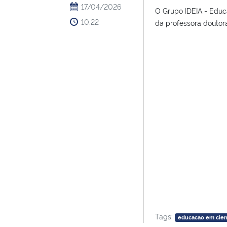
17/04/2026
O Grupo IDEIA - Educa
10:22
da professora doutora 
Tags:
educacao em cien