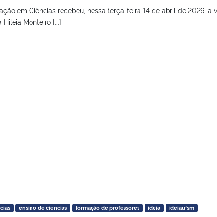
ção em Ciências recebeu, nessa terça-feira 14 de abril de 2026, a vi
Hileia Monteiro [...]
cias
ensino de ciencias
formação de professores
ideia
ideiaufsm