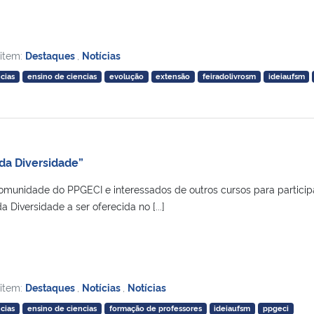
 item:
Destaques
,
Notícias
cias
ensino de ciencias
evolução
extensão
feiradolivrosm
ideiaufsm
 da Diversidade”
munidade do PPGECI e interessados de outros cursos para particip
 Diversidade a ser oferecida no [...]
 item:
Destaques
,
Notícias
,
Notícias
cias
ensino de ciencias
formação de professores
ideiaufsm
ppgeci