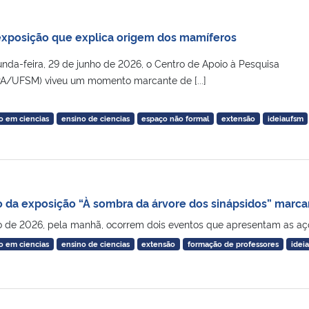
xposição que explica origem dos mamíferos
da-feira, 29 de junho de 2026, o Centro de Apoio à Pesquisa
A/UFSM) viveu um momento marcante de [...]
o em ciencias
ensino de ciencias
espaço não formal
extensão
ideiaufsm
 da exposição “À sombra da árvore dos sinápsidos” marc
o de 2026, pela manhã, ocorrem dois eventos que apresentam as açõ
o em ciencias
ensino de ciencias
extensão
formação de professores
ideia