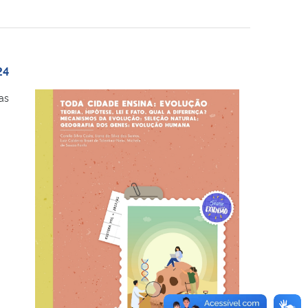
24
as