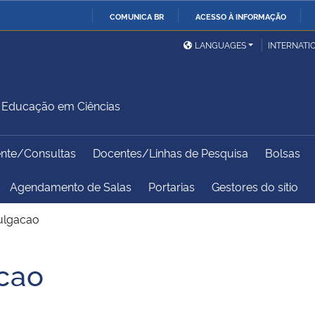
COMUNICA BR
ACESSO À INFORMAÇÃO
Ministério da Defesa
Ministério das Relações
Mini
IR
LANGUAGES
INTERNATI
Exteriores
PARA
O
Ministério da Cidadania
Ministério da Saúde
Mini
CONTEÚDO
Educação em Ciências
ente/Consultas
Docentes/Linhas de Pesquisa
Bolsas
Ministério do
Controladoria-Geral da
Mini
Desenvolvimento Regional
União
Famí
Agendamento de Salas
Portarias
Gestores do sítio
Hum
ulgacao
Advocacia-Geral da União
Banco Central do Brasil
Plan
cao