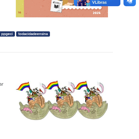
ppgeci
todacidadeensina
ar