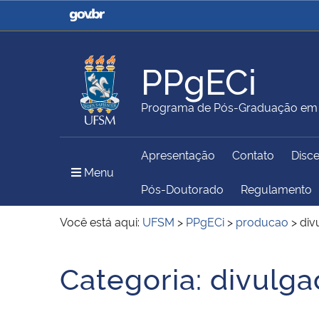
Casa Civil
Ministério da Justiça e
Segurança Pública
PPgECi
Ministério da Agricultura,
Ministério da Educação
Programa de Pós-Graduação em 
Pecuária e Abastecimento
Apresentação
Contato
Disc
Ministério do Meio Ambiente
Ministério do Turismo
Menu Principal do Sítio
Menu
Pós-Doutorado
Regulamento
Você está aqui:
UFSM
>
PPgECi
>
producao
>
div
Secretaria de Governo
Gabinete de Segurança
Início do conteúdo
Institucional
Categoria:
divulga