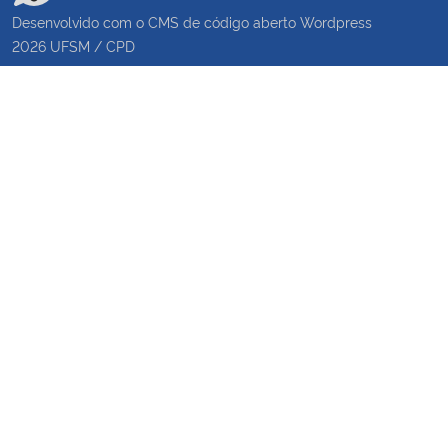
Desenvolvido com o CMS de código aberto
Wordpress
2026
UFSM
/
CPD