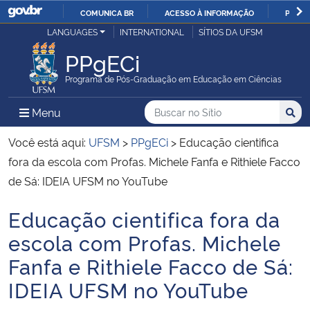
COMUNICA BR
ACESSO À INFORMAÇÃO
PARTI
Casa Civil
LANGUAGES
INTERNATIONAL
SÍTIOS DA UFSM
IR
PARA
PPgECi
Ministério da Justiça e Segurança Pública
O
Programa de Pós-Graduação em Educação em Ciências
CONTEÚDO
Ministério da Defesa
Buscar no no Sítio
Busca
Busca:
Menu Principal do Sítio
Menu
Busc
Ministério das Relações Exteriores
Você está aqui:
UFSM
>
PPgECi
>
Educação cientifica
fora da escola com Profas. Michele Fanfa e Rithiele Facco
Ministério da Economia
de Sá: IDEIA UFSM no YouTube
Educação cientifica fora da
Ministério da Infraestrutura
Início do conteúdo
escola com Profas. Michele
Ministério da Agricultura, Pecuária e Abastecimento
Fanfa e Rithiele Facco de Sá:
IDEIA UFSM no YouTube
Ministério da Educação