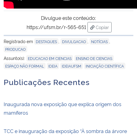
Secretaria-Geral
Divulgue este conteúdo:
https://ufsm.br/r-565-651
Copiar
Secretaria de Governo
para área de trans
Registrado em
,
,
,
DESTAQUES
DIVULGACAO
NOTÍCIAS
Gabinete de Segurança Institucional
PRODUCAO
,
,
Assunto(s):
EDUCACAO EM CIENCIAS
ENSINO DE CIENCIAS
Advocacia-Geral da União
,
,
,
ESPAÇO NÃO FORMAL
IDEIA
IDEIAUFSM
INICIAÇÃO CIENTÍFICA
Publicações Recentes
Banco Central do Brasil
Planalto
Inaugurada nova exposição que explica origem dos
mamíferos
TCC e inauguração da exposição “À sombra da árvore