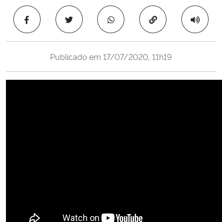
Ministério da Cidadania
Copiar para área 
Ministério da Saúde
Publicado em
17/07/2020, 11h19
Ministério de Minas e Energia
Ministério da Ciência, Tecnologia, Inovações e Comunicações
Ministério do Meio Ambiente
Ministério do Turismo
Ministério do Desenvolvimento Regional
Controladoria-Geral da União
Ministério da Mulher, da Família e dos Direitos Humanos