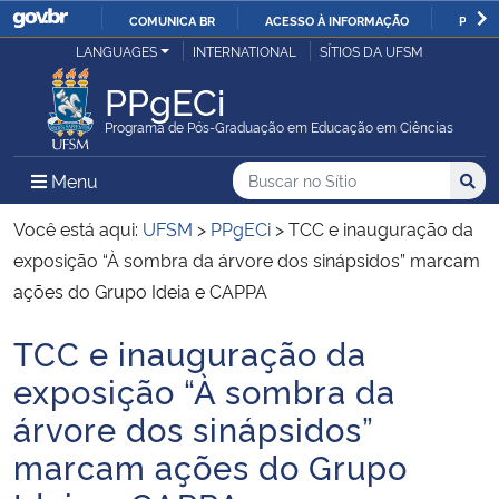
COMUNICA BR
ACESSO À INFORMAÇÃO
PARTI
Casa Civil
LANGUAGES
INTERNATIONAL
SÍTIOS DA UFSM
IR
PARA
PPgECi
Ministério da Justiça e Segurança Pública
O
Programa de Pós-Graduação em Educação em Ciências
CONTEÚDO
Ministério da Defesa
Buscar no no Sítio
Busca
Busca:
Menu Principal do Sítio
Menu
Busc
Ministério das Relações Exteriores
Você está aqui:
UFSM
>
PPgECi
>
TCC e inauguração da
exposição “À sombra da árvore dos sinápsidos” marcam
Ministério da Economia
ações do Grupo Ideia e CAPPA
TCC e inauguração da
Ministério da Infraestrutura
Início do conteúdo
exposição “À sombra da
Ministério da Agricultura, Pecuária e Abastecimento
árvore dos sinápsidos”
marcam ações do Grupo
Ministério da Educação