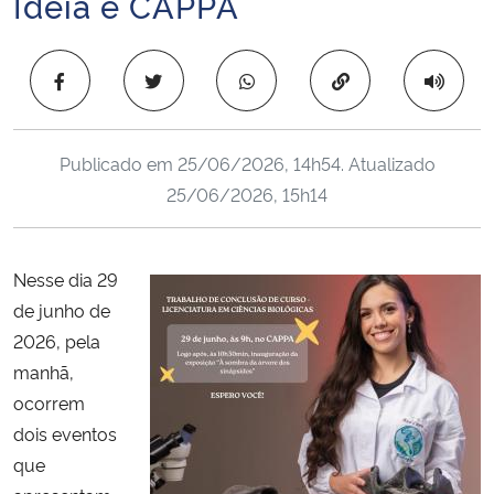
Ideia e CAPPA
Ministério da Cidadania
Copiar para área 
Ministério da Saúde
Ministério de Minas e Energia
Publicado em
25/06/2026, 14h54
. Atualizado
25/06/2026, 15h14
Ministério da Ciência, Tecnologia, Inovações e Comunicações
Ministério do Meio Ambiente
Nesse dia 29
de junho de
Ministério do Turismo
2026, pela
manhã,
Ministério do Desenvolvimento Regional
ocorrem
Controladoria-Geral da União
dois eventos
que
Ministério da Mulher, da Família e dos Direitos Humanos