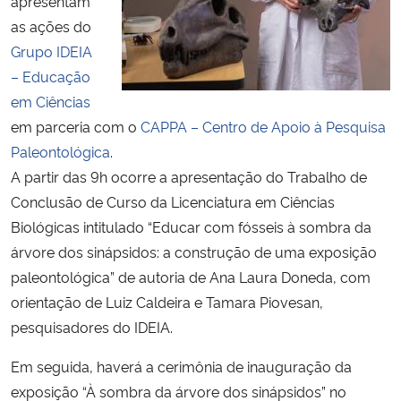
apresentam
as ações do
Secretaria-Geral
Grupo IDEIA
– Educação
Secretaria de Governo
em Ciências
em parceria com o
CAPPA – Centro de Apoio à Pesquisa
Gabinete de Segurança Institucional
Paleontológica
.
A partir das 9h ocorre a apresentação do Trabalho de
Advocacia-Geral da União
Conclusão de Curso da Licenciatura em Ciências
Biológicas intitulado “Educar com fósseis à sombra da
Banco Central do Brasil
árvore dos sinápsidos: a construção de uma exposição
paleontológica” de autoria de Ana Laura Doneda, com
Planalto
orientação de Luiz Caldeira e Tamara Piovesan,
pesquisadores do IDEIA.
Em seguida, haverá a cerimônia de inauguração da
exposição “À sombra da árvore dos sinápsidos” no