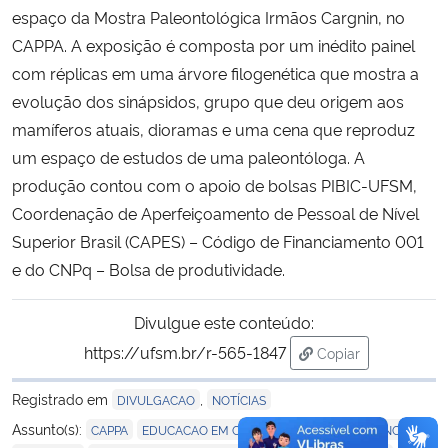
espaço da Mostra Paleontológica Irmãos Cargnin, no
CAPPA. A exposição é composta por um inédito painel
com réplicas em uma árvore filogenética que mostra a
evolução dos sinápsidos, grupo que deu origem aos
mamíferos atuais, dioramas e uma cena que reproduz
um espaço de estudos de uma paleontóloga. A
produção contou com o apoio de bolsas PIBIC-UFSM,
Coordenação de Aperfeiçoamento de Pessoal de Nível
Superior Brasil (CAPES) – Código de Financiamento 001
e do CNPq – Bolsa de produtividade.
Divulgue este conteúdo:
https://ufsm.br/r-565-1847
Copiar
para área de tran
Registrado em
,
DIVULGACAO
NOTÍCIAS
,
,
,
Assunto(s):
CAPPA
EDUCACAO EM CIENCIAS
ENSINO DE CIENCIAS