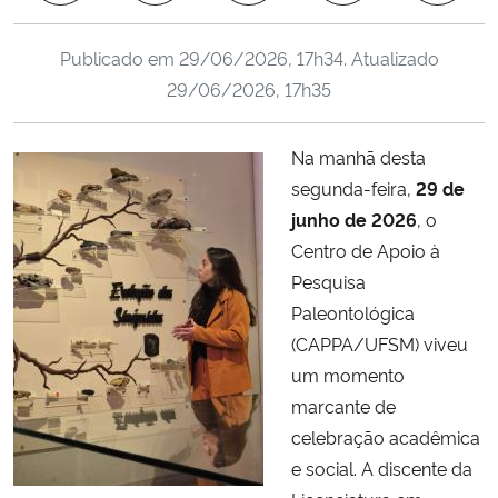
Ministério da Cidadania
Publicado em
29/06/2026, 17h34
. Atualizado
Ministério da Saúde
29/06/2026, 17h35
Ministério de Minas e Energia
Na manhã desta
segunda-feira,
29 de
Ministério da Ciência, Tecnologia, Inovações e Comunicações
junho de 2026
, o
Centro de Apoio à
Ministério do Meio Ambiente
Pesquisa
Paleontológica
Ministério do Turismo
(CAPPA/UFSM) viveu
um momento
Ministério do Desenvolvimento Regional
marcante de
Controladoria-Geral da União
celebração acadêmica
e social. A discente da
Ministério da Mulher, da Família e dos Direitos Humanos