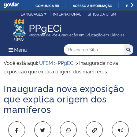
COMUNICA BR
ACESSO À INFORMAÇÃO
PARTI
Casa Civil
LANGUAGES
INTERNATIONAL
SÍTIOS DA UFSM
IR
PARA
PPgECi
Ministério da Justiça e Segurança Pública
O
Programa de Pós-Graduação em Educação em Ciências
CONTEÚDO
Ministério da Defesa
Buscar no no Sítio
Busca
Busca:
Menu Principal do Sítio
Menu
Busc
Ministério das Relações Exteriores
Você está aqui:
UFSM
>
PPgECi
>
Inaugurada nova
exposição que explica origem dos mamíferos
Ministério da Economia
Inaugurada nova exposição
Início do conteúdo
Ministério da Infraestrutura
que explica origem dos
mamíferos
Ministério da Agricultura, Pecuária e Abastecimento
Ministério da Educação
Copiar para área 