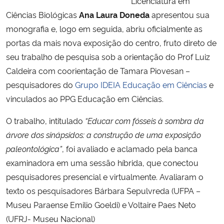
Licenciatura em
Ciências Biológicas
Ana Laura Doneda
apresentou sua
Secretaria-Geral
monografia e, logo em seguida, abriu oficialmente as
portas da mais nova exposição do centro, fruto direto de
Secretaria de Governo
seu trabalho de pesquisa sob a orientação do Prof Luiz
Caldeira com coorientação de Tamara Piovesan –
Gabinete de Segurança Institucional
pesquisadores do
Grupo IDEIA Educação em Ciências
e
vinculados ao PPG Educação em Ciências.
Advocacia-Geral da União
O trabalho, intitulado
“Educar com fósseis à sombra da
Banco Central do Brasil
árvore dos sinápsidos: a construção de uma exposição
paleontológica”
, foi avaliado e aclamado pela banca
Planalto
examinadora em uma sessão híbrida, que conectou
pesquisadores presencial e virtualmente. Avaliaram o
texto os pesquisadores Bárbara Sepulvreda (UFPA –
Museu Paraense Emilio Goeldi) e Voltaire Paes Neto
(UFRJ- Museu Nacional)