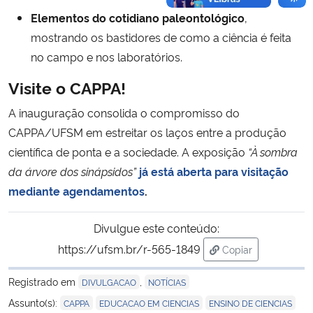
Elementos do cotidiano paleontológico
,
mostrando os bastidores de como a ciência é feita
no campo e nos laboratórios.
Visite o CAPPA!
A inauguração consolida o compromisso do
CAPPA/UFSM em estreitar os laços entre a produção
científica de ponta e a sociedade. A exposição
“À sombra
da árvore dos sinápsidos”
já está aberta para visitação
mediante agendamentos
.
Divulgue este conteúdo:
https://ufsm.br/r-565-1849
Copiar
para área de tran
Registrado em
,
DIVULGACAO
NOTÍCIAS
,
,
,
Assunto(s):
CAPPA
EDUCACAO EM CIENCIAS
ENSINO DE CIENCIAS