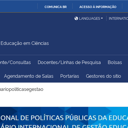
COMUNICA BR
ACESSO À INFORMAÇÃO
Ministério da Defesa
Ministério das Relações
Mini
IR
LANGUAGES
INTERNATI
Exteriores
PARA
O
Ministério da Cidadania
Ministério da Saúde
Mini
CONTEÚDO
Educação em Ciências
ente/Consultas
Docentes/Linhas de Pesquisa
Bolsas
Ministério do
Controladoria-Geral da
Mini
Desenvolvimento Regional
União
Famí
Agendamento de Salas
Portarias
Gestores do sítio
Hum
ariopoliticasegestao
Advocacia-Geral da União
Banco Central do Brasil
Plan