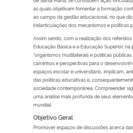
de Santa Maria, se constituem ação vinculad
as quais objetivam fomentar a formação cont
ao campo da gestão educacional, no que diz re
[re]articulações dos mecanismos e políticas 
Assim sendo, com a realização dos referidos 
Educação Básica e a Educação Superior, na p
“organismos multilaterais e políticas públic
caminhos e perspectivas para o desenvolvime
espaços escolar e universitário, implicam, an
das políticas educativas e, consequentement
sociedade contemporânea. Compreender signi
uma análise mais profunda de seus elementos c
mundial.
Objetivo Geral
Promover espaços de discussões acerca das pe