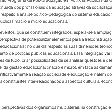
a ao Programa de Pós-Graduação em Políticas Públicas da U
inuada dos profissionais da educação através da socializa
speito a análise político-pedagógica do sistema educacional 
públicas macro e micro educacionais.
eventos, que se constituem integrados, espera-se a ampliaçã
erspectiva de potencializar elementos para a [re]construçã
as educacionais”, no que diz respeito às suas dimensões teór
nto de políticas públicas educacionais. Essa integração vai
tes de tudo, criar possibilidades de se analisar questões e 
e, da gestão educacional (macro e micro), em face às dema
ficativamente a relação sociedade e educação é ir além do
onstituintes inter-relacionados a aspectos culturais, econôm
rspectivas dos organismos multilaterais na construção e [r