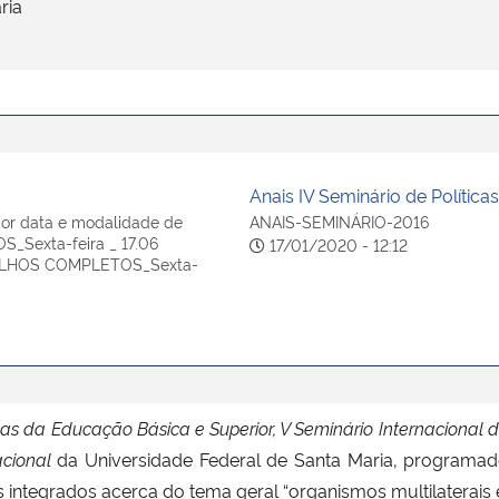
ria
Anais IV Seminário de Política
por data e modalidade de
ANAIS-SEMINÁRIO-2016
_Sexta-feira _ 17.06
17/01/2020 - 12:12
ALHOS COMPLETOS_Sexta-
blicas da Educação Básica e Superior, V Seminário Internacio
acional
da Universidade Federal de Santa Maria, programa
ntegrados acerca do tema geral “organismos multilaterais e 