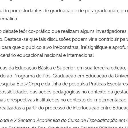
tuído por estudantes de graduação e de pós-graduação, pro
temática.
ebate teórico-prático que realizam alguns investigadores
Destaca-se que tais discussões podem vir a contribuir par
r para que o público alvo [re]construa, [re]signifique e apr
cenário educacional nacional e internacional.
licas da Educação Básica e Superior, em sua terceira edição, 
do ao Programa de Pós-Graduação em Educação da Universi
squisa Elos/Cnpq e da linha de pesquisa Práticas Escolares 
s possibilidades das ações pedagógicas no contexto da gestão
s e respectivas instituições no contexto de implementação e 
 realizadas a partir do processo de interlocução entre Educa
cional e X Semana Acadêmica do Curso de Especialização em