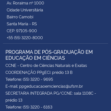
Av. Roraima nº 1000
Cidade Universitária
Secretaria-Geral
Bairro Camobi
Santa Maria - RS
Secretaria de Governo
CEP: 97105-900
+55 (55) 3220-8000
Gabinete de Segurança Institucional
PROGRAMA DE PÓS-GRADUAÇÃO EM
Advocacia-Geral da União
EDUCAÇÃO EM CIÊNCIAS
Banco Central do Brasil
CCNE - Centro de Ciências Naturais e Exatas
COORDENAÇÃO PPgECi: prédio 13 B
Planalto
Telefone: (55) 3220 - 9695
E-mail: ppgeducacaoemciencias@ufsm.br
SECRETARIA INTEGRADA PG/CCNE: sala 1108C -
prédio 13
Telefone: (55) 3220 - 6163