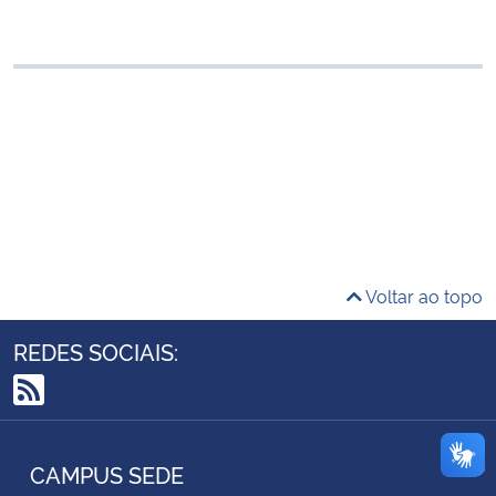
Ministério da Cidadania
Ministério da Saúde
Ministério de Minas e Energia
Ministério da Ciência, Tecnologia, Inovações e Comunicações
Ministério do Meio Ambiente
Voltar ao topo
Ministério do Turismo
REDES SOCIAIS:
Ministério do Desenvolvimento Regional
RSS
Controladoria-Geral da União
CAMPUS SEDE
Ministério da Mulher, da Família e dos Direitos Humanos