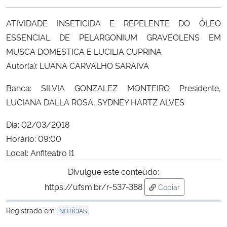
Ministério da Cidadania
ATIVIDADE INSETICIDA E REPELENTE DO ÓLEO
Ministério da Saúde
ESSENCIAL DE PELARGONIUM GRAVEOLENS EM
MUSCA DOMESTICA E LUCILIA CUPRINA
Ministério de Minas e Energia
Autor(a):
LUANA CARVALHO SARAIVA
Banca:
SILVIA GONZALEZ MONTEIRO Presidente,
Ministério da Ciência, Tecnologia, Inovações e Comunicações
LUCIANA DALLA ROSA, SYDNEY HARTZ ALVES
Ministério do Meio Ambiente
Dia: 02/03/2018
Horário: 09:00
Ministério do Turismo
Local: Anfiteatro I1
Ministério do Desenvolvimento Regional
Divulgue este conteúdo:
https://ufsm.br/r-537-388
Copiar
Controladoria-Geral da União
para área de trans
Registrado em
NOTÍCIAS
Ministério da Mulher, da Família e dos Direitos Humanos