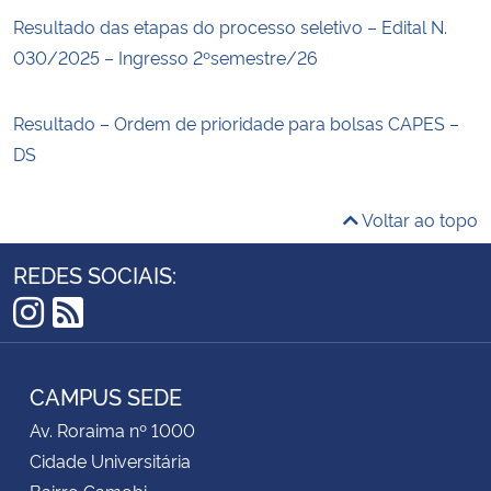
Resultado das etapas do processo seletivo – Edital N.
030/2025 – Ingresso 2ºsemestre/26
Resultado – Ordem de prioridade para bolsas CAPES –
DS
Voltar ao topo
REDES SOCIAIS:
Instagram
RSS
CAMPUS SEDE
Av. Roraima nº 1000
Cidade Universitária
Bairro Camobi