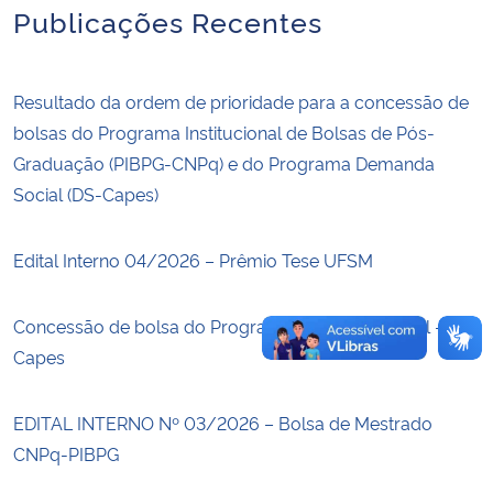
Publicações Recentes
Secretaria-Geral
Resultado da ordem de prioridade para a concessão de
Secretaria de Governo
bolsas do Programa Institucional de Bolsas de Pós-
Graduação (PIBPG-CNPq) e do Programa Demanda
Gabinete de Segurança Institucional
Social (DS-Capes)
Advocacia-Geral da União
Edital Interno 04/2026 – Prêmio Tese UFSM
Banco Central do Brasil
Concessão de bolsa do Programa Demanda Social –
Planalto
Capes
EDITAL INTERNO Nº 03/2026 – Bolsa de Mestrado
CNPq-PIBPG