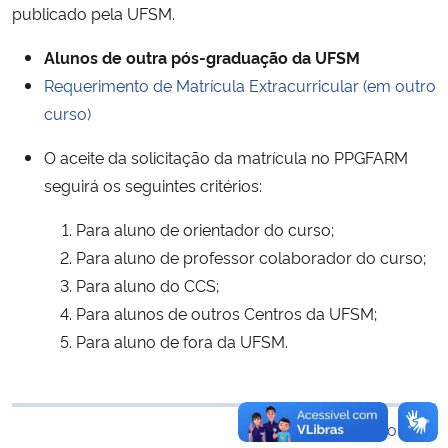
publicado pela UFSM.
Ministério da Cidadania
Alunos de outra pós-graduação da UFSM
Ministério da Saúde
Requerimento de Matrícula Extracurricular (em outro
curso)
Ministério de Minas e Energia
O aceite da solicitação da matrícula no PPGFARM
Ministério da Ciência, Tecnologia, Inovações e Comunicações
seguirá os seguintes critérios:
Para aluno de orientador do curso;
Ministério do Meio Ambiente
Para aluno de professor colaborador do curso;
Ministério do Turismo
Para aluno do CCS;
Para alunos de outros Centros da UFSM;
Ministério do Desenvolvimento Regional
Para aluno de fora da UFSM.
Controladoria-Geral da União
Voltar ao topo
Ministério da Mulher, da Família e dos Direitos Humanos