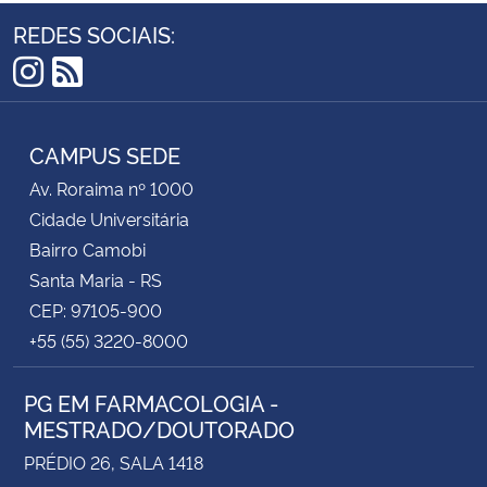
REDES SOCIAIS:
Secretaria-Geral
Instagram
RSS
Secretaria de Governo
CAMPUS SEDE
Gabinete de Segurança Institucional
Av. Roraima nº 1000
Cidade Universitária
Advocacia-Geral da União
Bairro Camobi
Santa Maria - RS
Banco Central do Brasil
CEP: 97105-900
+55 (55) 3220-8000
Planalto
PG EM FARMACOLOGIA -
MESTRADO/DOUTORADO
PRÉDIO 26, SALA 1418