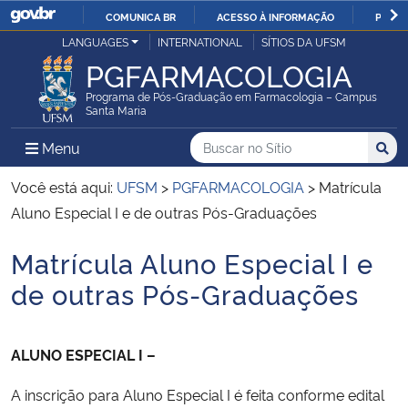
COMUNICA BR
ACESSO À INFORMAÇÃO
PARTI
Casa Civil
LANGUAGES
INTERNATIONAL
SÍTIOS DA UFSM
IR
PGFARMACOLOGIA
PARA
Ministério da Justiça e Segurança Pública
O
Programa de Pós-Graduação em Farmacologia – Campus
Santa Maria
CONTEÚDO
Ministério da Defesa
Buscar no no Sítio
Busca
Busca:
Menu Principal do Sítio
Menu
Busc
Ministério das Relações Exteriores
Você está aqui:
UFSM
>
PGFARMACOLOGIA
>
Matrícula
Aluno Especial I e de outras Pós-Graduações
Ministério da Economia
Matrícula Aluno Especial I e
Início do conteúdo
Ministério da Infraestrutura
de outras Pós-Graduações
Ministério da Agricultura, Pecuária e Abastecimento
ALUNO ESPECIAL I –
Ministério da Educação
A inscrição para Aluno Especial I é feita conforme edital