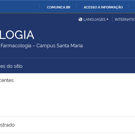
COMUNICA BR
ACESSO À INFORMAÇÃO
Ministério da Defesa
Ministério das Relações
Mini
IR
LANGUAGES
INTERNATI
Exteriores
PARA
LOGIA
O
Ministério da Cidadania
Ministério da Saúde
Mini
CONTEÚDO
Farmacologia – Campus Santa Maria
es do sítio
Ministério do
Controladoria-Geral da
Mini
Desenvolvimento Regional
União
Famí
centes
Hum
Advocacia-Geral da União
Banco Central do Brasil
Plan
estrado